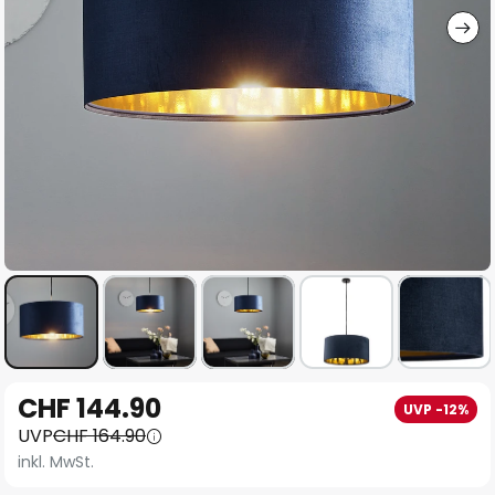
Zum
CHF 144.90
UVP -12%
Anfang
UVP
CHF 164.90
der
inkl. MwSt.
Bildgalerie