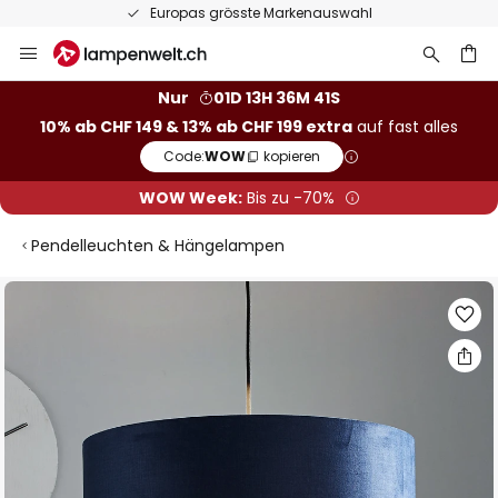
Europas grösste Markenauswahl
Zum
Inhalt
springen
Nur
01D 13H 36M 40S
10% ab CHF 149 & 13% ab CHF 199 extra
auf fast alles
he
Code:
WOW
kopieren
WOW Week:
Bis zu -70%
Pendelleuchten & Hängelampen
Zum
Ende
der
Bildgalerie
springen