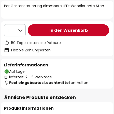
springen
Per Gestensteuerung dimmbare LED-Wandleuchte Sten
In den Warenkorb
1
50 Tage kostenlose Retoure
Flexible Zahlungsarten
Lieferinformationen
Auf Lager
Lieferzeit: 2 - 5 Werktage
Fest eingebautes Leuchtmittel
enthalten
Ähnliche Produkte entdecken
Produktinformationen