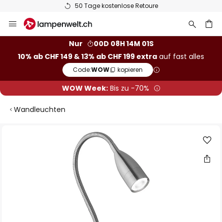
50 Tage kostenlose Retoure
Zum
Inhalt
springen
Nur
00D 08H 14M 00S
10% ab CHF 149 & 13% ab CHF 199 extra
auf fast alles
he
Code:
WOW
kopieren
WOW Week:
Bis zu -70%
Wandleuchten
Zum
Ende
der
Bildgalerie
springen