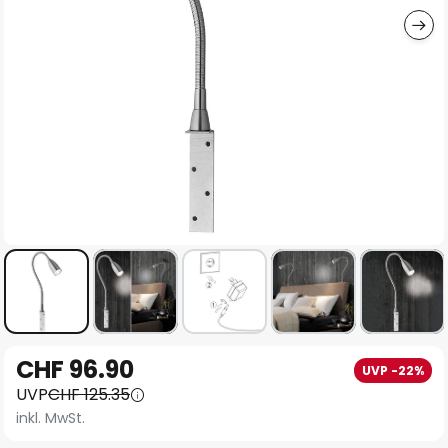
Zum
CHF 96.90
UVP -22%
Anfang
UVP
CHF 125.35
der
inkl. MwSt.
Bildgalerie