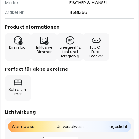
Marke:
FISCHER & HONSEL
Artikel Nr.:
4581366
Produktinformationen
Dimmbar
Inklusive
Energieeffiz
Typ C -
Dimmer
ient und
Euro-
langlebig
Stecker
Perfekt für diese Bereiche
Schlafzim
mer
Lichtwirkung
Warmweiss
Universalweiss
Tageslicht