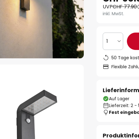
UVP
CHF 77.90
inkl. MwSt.
1
50 Tage kos
Flexible Zah
Lieferinfor
Auf Lager
Lieferzeit: 2 
Fest eingeb
Produktinf