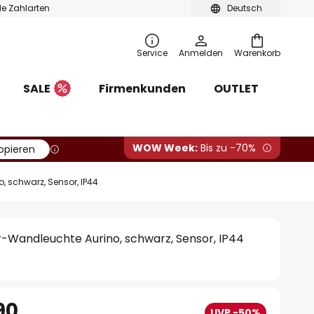
ble Zahlarten
Deutsch
Service
Anmelden
Warenkorb
SALE
Firmenkunden
OUTLET
WOW Week:
Bis zu -70%
opieren
, schwarz, Sensor, IP44
r-Wandleuchte Aurino, schwarz, Sensor, IP44
90
UVP -50%