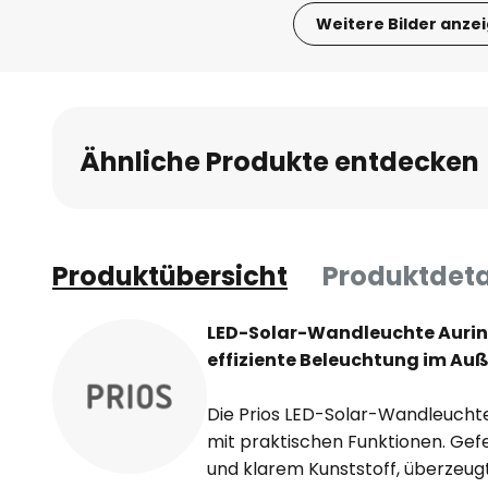
Weitere Bilder anze
Zum
Anfang
der
Bildgalerie
Ähnliche Produkte entdecken
springen
Produktübersicht
Produktdeta
LED-Solar-Wandleuchte Aurino
effiziente Beleuchtung im Au
Die Prios LED-Solar-Wandleucht
mit praktischen Funktionen. Gef
und klarem Kunststoff, überzeugt