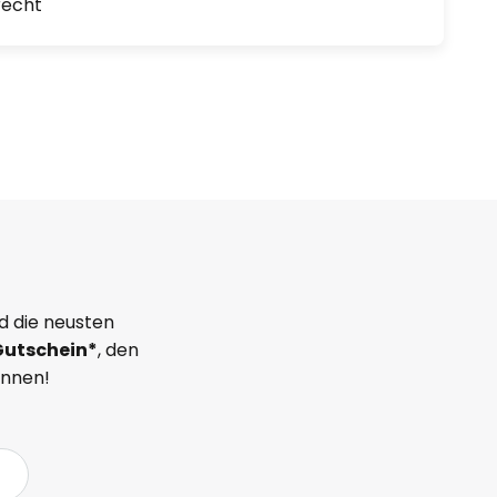
recht
d die neusten
Gutschein*
, den
önnen!