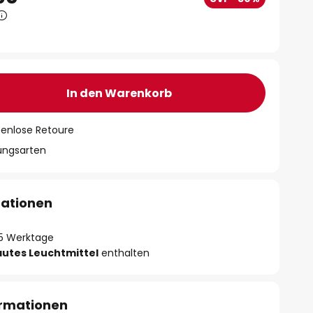
In den Warenkorb
tenlose Retoure
lungsarten
mationen
- 5 Werktage
autes Leuchtmittel
enthalten
ormationen