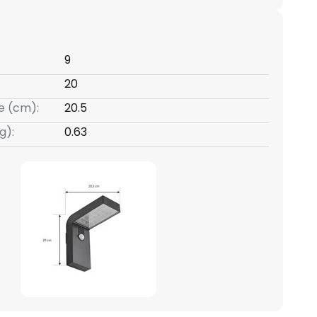
9
20
e (cm):
20.5
g):
0.63