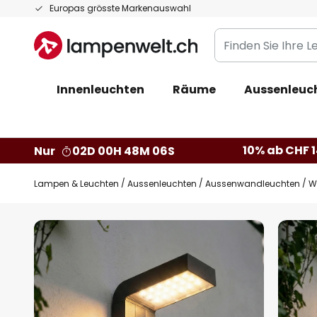
Zum
Europas grösste Markenauswahl
Inhalt
Finden
springen
Sie
Ihre
Innenleuchten
Räume
Aussenleuc
Leuchte...
10% ab CHF 1
Nur
02D 00H 48M 05S
Lampen & Leuchten
Aussenleuchten
Aussenwandleuchten
W
Zum
Ende
der
Bildgalerie
springen