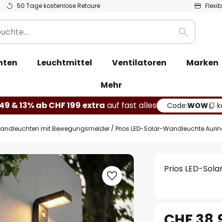
50 Tage kostenlose Retoure
Flexi
Suche
hten
Leuchtmittel
Ventilatoren
Marken
Mehr
49 & 13% ab CHF 199 extra
auf fast alles
Code:
WOW
k
andleuchten mit Bewegungsmelder
Prios LED-Solar-Wandleuchte Aurino
Prios LED-Sola
CHF 38.