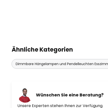
einer sehr guten Farbwiedergabe
Komfort erhöht und für ein qualit
steht.
Der Anschlussraum im Deckenkas
jede Verkabelung und andere M
unterbringen kann. Er beherberg
Verschluss, so dass die Abhängu
Ähnliche Kategorien
gekürzt werden muss, sondern ü
im Anschlusskasten verstaut we
herausgezogen werden kann. Da 
Dimmbare Hängelampen und Pendelleuchten Esszim
filigran daherkommt, erweckt di
schwebenden Eindruck und ersch
edler.
Wünschen Sie eine Beratung?
Unsere Experten stehen Ihnen zur Verfügung.