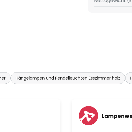
Nettogewicht (k
 (CRI > 90), was beides den
ativ hochwertiges Lichtbild
ten ist extragroß, damit man
ontageelemente gut
t zudem einen Reutlinger-
ng der Leuchte nicht einmalig
berschüssiges Kabel bei Bedarf
rden und später wieder
die Drahtseilabhängung so
mer
Hängelampen und Pendelleuchten Esszimmer holz
e Leuchte auch schon mal einen
eint auf diese Weise noch
Lampenwel