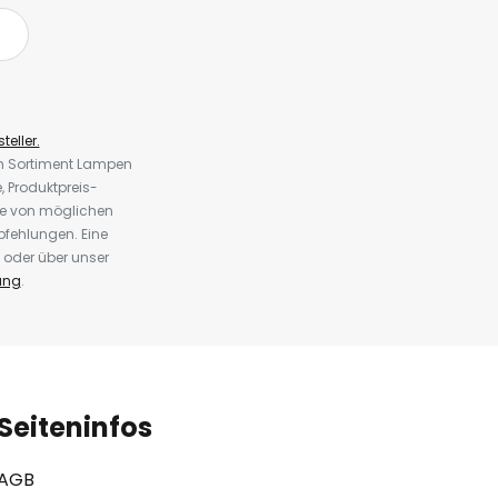
teller.
em Sortiment Lampen
 Produktpreis-
te von möglichen
fehlungen. Eine
 oder über unser
ung
.
Seiteninfos
AGB