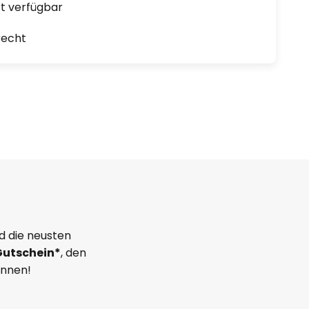
ort verfügbar
recht
d die neusten
Gutschein*
, den
önnen!