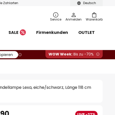
ble Zahlarten
Deutsch
Service
Anmelden
Warenkorb
SALE
Firmenkunden
OUTLET
WOW Week:
Bis zu -70%
opieren
ndellampe Lexa, eiche/schwarz, Länge 118 cm
.90
UVP -27%