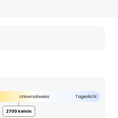
Universalweiss
Tageslicht
2700 Kelvin