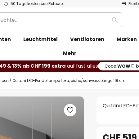
50 Tage kostenlose Retoure
Flexi
Suche
hten
Leuchtmittel
Ventilatoren
Marken
Mehr
49 & 13% ab CHF 199 extra
auf fast alles
Code:
WOW
k
mpen
Quitani LED-Pendellampe Lexa, eiche/schwarz, Länge 118 cm
Quitani LED-Pe
CHF 519