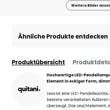
Weitere Bilder anze
Zum
Anfang
der
Bildgalerie
Ähnliche Produkte entdecken
springen
Produktübersicht
Produktdeta
Hochwertige LED-Pendellampe
Element in eckiger Form, dimm
Lexa ist eine LED-Pendelleuchte, 
bestens verarbeiteten Äußeren
überzeugt. Das Leuchtelement, 