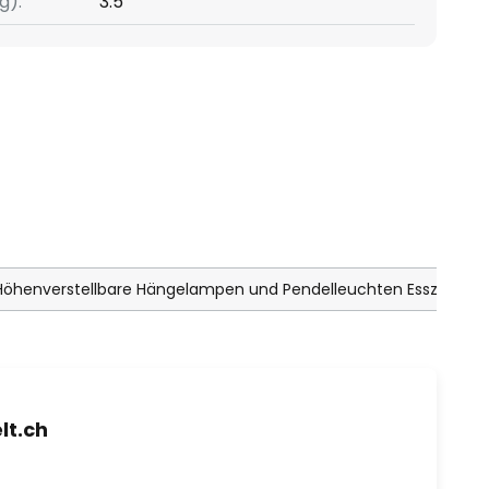
g):
3.5
Höhenverstellbare Hängelampen und Pendelleuchten Esszimmer
t.ch