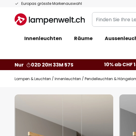
Zum
Europas grösste Markenauswahl
Inhalt
Finden
springen
Sie
Ihre
Innenleuchten
Räume
Aussenleuc
Leuchte...
10% ab CHF 1
Nur
02D 20H 33M 56S
Lampen & Leuchten
Innenleuchten
Pendelleuchten & Hängela
Zum
Ende
der
Bildgalerie
springen