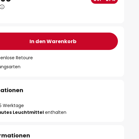
In den Warenkorb
tenlose Retoure
lungsarten
mationen
- 5 Werktage
autes Leuchtmittel
enthalten
ormationen