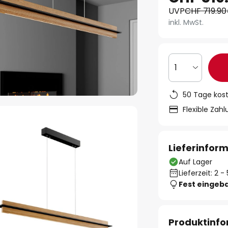
UVP
CHF 719.90
inkl. MwSt.
1
50 Tage kos
Flexible Zah
Lieferinfor
Auf Lager
Lieferzeit: 2 
Fest eingeb
Produktinf