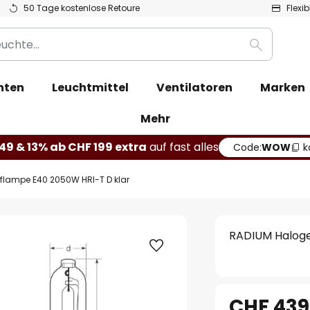
50 Tage kostenlose Retoure
Flexi
Suche
hten
Leuchtmittel
Ventilatoren
Marken
Mehr
49 & 13% ab CHF 199 extra
auf fast alles
Code:
WOW
k
lampe E40 2050W HRI-T D klar
RADIUM Haloge
CHF 439