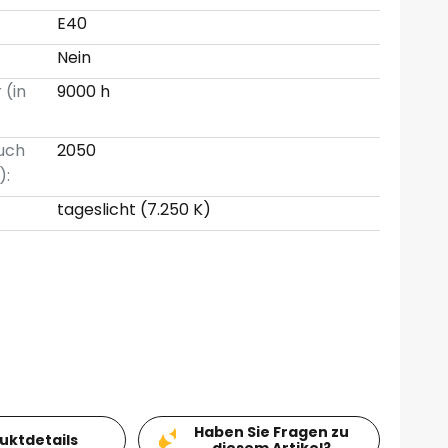
E40
Nein
 (in
9000 h
uch
2050
):
tageslicht (7.250 K)
Haben Sie Fragen zu
duktdetails
diesem Artikel?