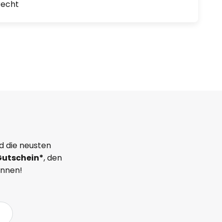
recht
d die neusten
Gutschein*
, den
önnen!