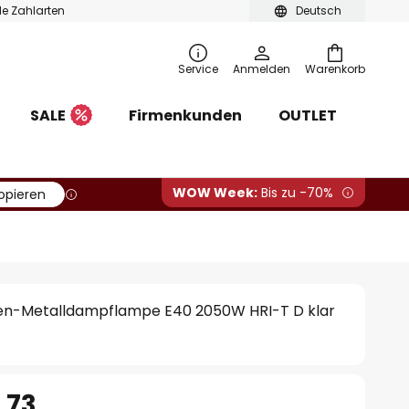
ble Zahlarten
Deutsch
Service
Anmelden
Warenkorb
SALE
Firmenkunden
OUTLET
WOW Week:
Bis zu -70%
opieren
n-Metalldampflampe E40 2050W HRI-T D klar
.73