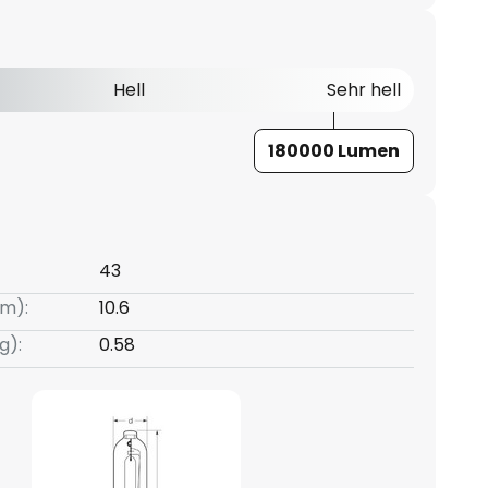
Hell
Sehr hell
180000 Lumen
43
m):
10.6
g):
0.58