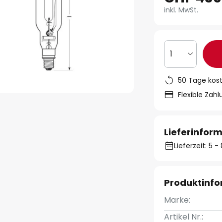
inkl. MwSt.
1
50 Tage kos
Flexible Zah
Lieferinfor
Lieferzeit: 5 
Produktinf
Marke:
Artikel Nr.: