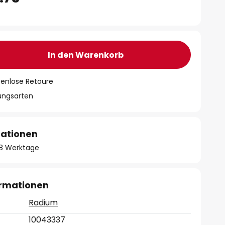
In den Warenkorb
tenlose Retoure
lungsarten
mationen
- 8 Werktage
ormationen
Radium
10043337