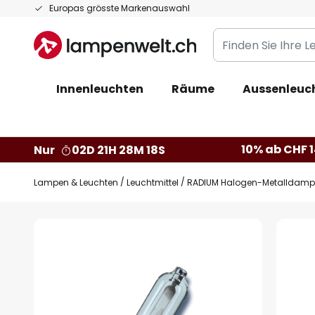
Zum
Europas grösste Markenauswahl
Inhalt
Finden
springen
Sie
Ihre
Innenleuchten
Räume
Aussenleuc
Leuchte...
10% ab CHF 1
Nur
02D 21H 28M 18S
Lampen & Leuchten
Leuchtmittel
RADIUM Halogen-Metalldampf
Zum
Ende
der
Bildgalerie
springen