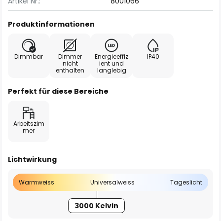
Artikel Nr.:
8001066
Produktinformationen
Dimmbar
Dimmer
Energieeffiz
IP40
nicht
ient und
enthalten
langlebig
Perfekt für diese Bereiche
Arbeitszim
mer
Lichtwirkung
Warmweiss
Universalweiss
Tageslicht
3000 Kelvin