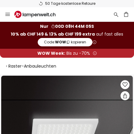
50 Tage kostenlose Retoure
Zum
Inhalt
springen
Nur
00D 08H 44M 05S
10% ab CHF 149 & 13% ab CHF 199 extra
auf fast alles
he
Code:
WOW
kopieren
WOW Week:
Bis zu -70%
Raster-Anbauleuchten
Zum
Ende
der
Bildgalerie
springen