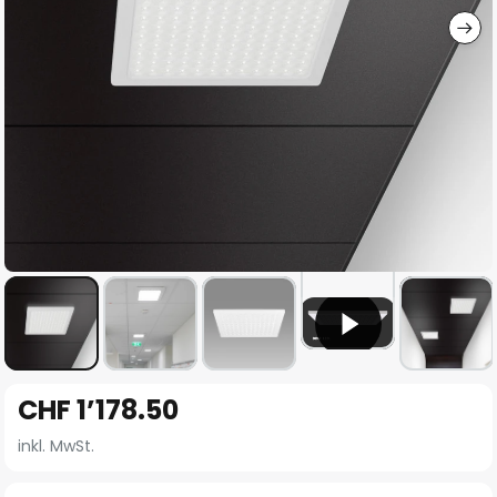
Zum
CHF 1’178.50
Anfang
der
inkl. MwSt.
Bildgalerie