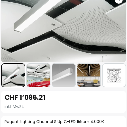
Zum
CHF 1’095.21
Anfang
der
inkl. MwSt.
Bildgalerie
springen
Regent Lighting Channel S Up C-LED 155cm 4.000K