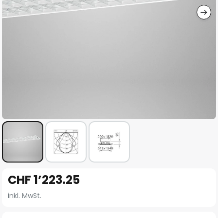
Zum
CHF 1’223.25
Anfang
der
inkl. MwSt.
Bildgalerie