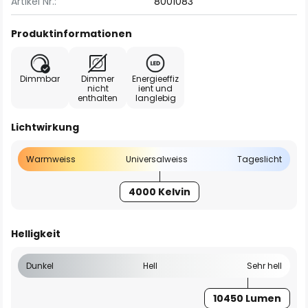
Artikel Nr.:
8001083
Produktinformationen
Dimmbar
Dimmer
Energieeffiz
nicht
ient und
enthalten
langlebig
Lichtwirkung
Warmweiss
Universalweiss
Tageslicht
4000 Kelvin
Helligkeit
Dunkel
Hell
Sehr hell
10450 Lumen