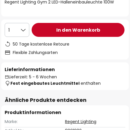
springen
Regent Lighting Gym 2 LED-Halleneinbauleuchte 100W
In den Warenkorb
1
50 Tage kostenlose Retoure
Flexible Zahlungsarten
Lieferinformationen
Lieferzeit: 5 - 6 Wochen
Fest eingebautes Leuchtmittel
enthalten
Ähnliche Produkte entdecken
Produktinformationen
Marke:
Regent Lighting