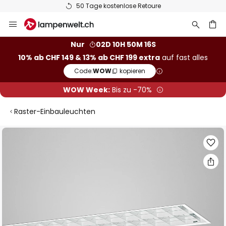
50 Tage kostenlose Retoure
Zum
Inhalt
springen
Nur
02D 10H 50M 15S
10% ab CHF 149 & 13% ab CHF 199 extra
auf fast alles
he
Code:
WOW
kopieren
WOW Week:
Bis zu -70%
Raster-Einbauleuchten
Zum
Ende
der
Bildgalerie
springen