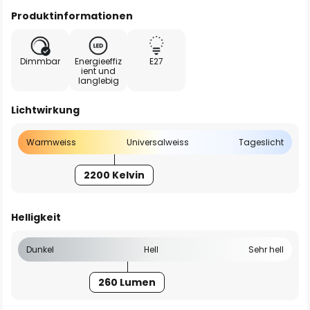
Produktinformationen
Dimmbar
Energieeffiz
E27
ient und
langlebig
Lichtwirkung
Warmweiss
Universalweiss
Tageslicht
2200 Kelvin
Helligkeit
Dunkel
Hell
Sehr hell
260 Lumen