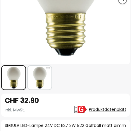
Zum
CHF 32.90
Anfang
der
Produktdatenblatt
inkl. MwSt.
Bildgalerie
springen
SEGULA LED-Lampe 24V DC E27 3W 922 Golfball matt dimm