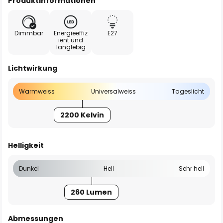
Produktinformationen
Dimmbar
Energieeffiz
E27
ient und
langlebig
Lichtwirkung
Warmweiss
Universalweiss
Tageslicht
2200 Kelvin
Helligkeit
Dunkel
Hell
Sehr hell
260 Lumen
Abmessungen