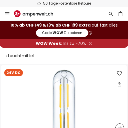
50 Tage kostenlose Retoure
Zum
Inhalt
springen
10% ab CHF 149 & 13% ab CHF 199 extra
auf fast alles
Code:
WOW
kopieren
he
WOW Week:
Bis zu -70%
Leuchtmittel
Zum
24V DC
Ende
der
Bildgalerie
springen