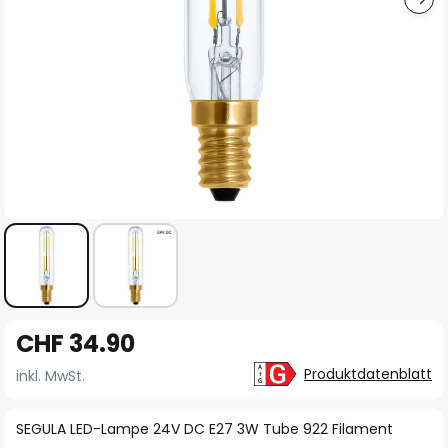
Zum
CHF 34.90
Anfang
der
Produktdatenblatt
inkl. MwSt.
Bildgalerie
springen
SEGULA LED-Lampe 24V DC E27 3W Tube 922 Filament