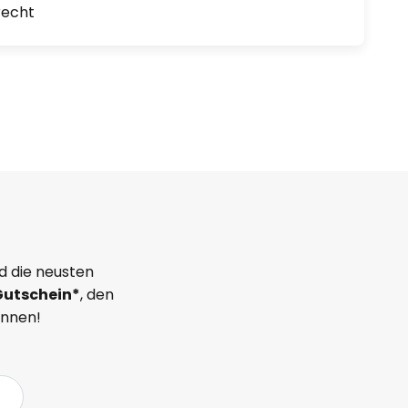
recht
d die neusten
Gutschein*
, den
önnen!