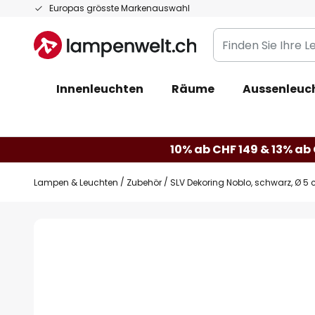
Zum
Europas grösste Markenauswahl
Inhalt
Finden
springen
Sie
Ihre
Innenleuchten
Räume
Aussenleuc
Leuchte...
10% ab CHF 149 & 13% ab 
Lampen & Leuchten
Zubehör
SLV Dekoring Noblo, schwarz, Ø 5 
Zum
Ende
der
Bildgalerie
springen