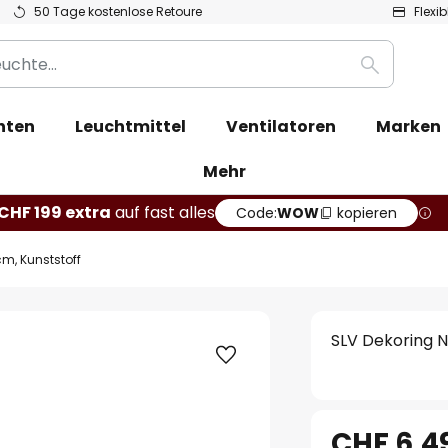
50 Tage kostenlose Retoure
Flexi
Suche
hten
Leuchtmittel
Ventilatoren
Marken
Mehr
CHF 199 extra
auf fast alles
Code:
WOW
kopieren
cm, Kunststoff
SLV Dekoring N
CHF 6.4