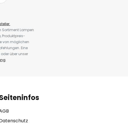
teller.
em Sortiment Lampen
 Produktpreis-
te von möglichen
fehlungen. Eine
 oder über unser
ung
.
Seiteninfos
AGB
Datenschutz