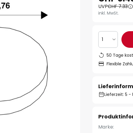
UVP
CHF 7.33
inkl. MwSt.
1
50 Tage kos
Flexible Zah
Lieferinfor
Lieferzeit: 5 
Produktinf
Marke: