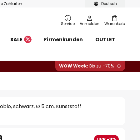
ble Zahlarten
Deutsch
Service
Anmelden
Warenkorb
SALE
Firmenkunden
OUTLET
WOW Week:
Bis zu -70%
oblo, schwarz, Ø 5 cm, Kunststoff
9
UVP -11%