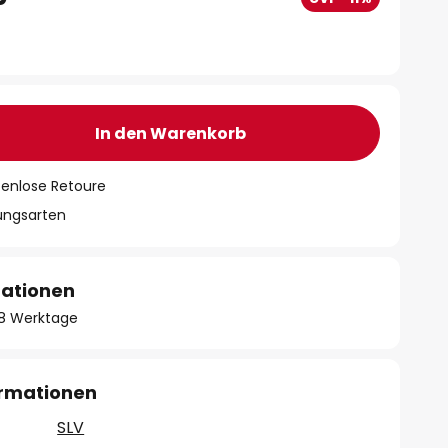
In den Warenkorb
tenlose Retoure
lungsarten
mationen
- 8 Werktage
ormationen
SLV