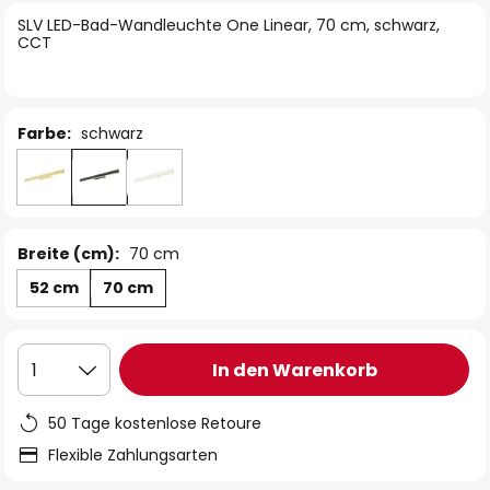
springen
SLV LED-Bad-Wandleuchte One Linear, 70 cm, schwarz,
CCT
Farbe:
schwarz
Breite (cm):
70 cm
52 cm
70 cm
In den Warenkorb
1
50 Tage kostenlose Retoure
Flexible Zahlungsarten