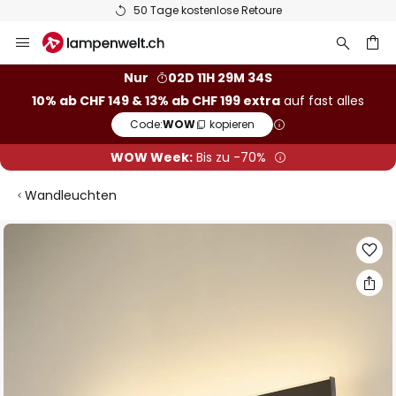
50 Tage kostenlose Retoure
Zum
Inhalt
springen
Nur
02D 11H 29M 33S
10% ab CHF 149 & 13% ab CHF 199 extra
auf fast alles
he
Code:
WOW
kopieren
WOW Week:
Bis zu -70%
Wandleuchten
Zum
Ende
der
Bildgalerie
springen