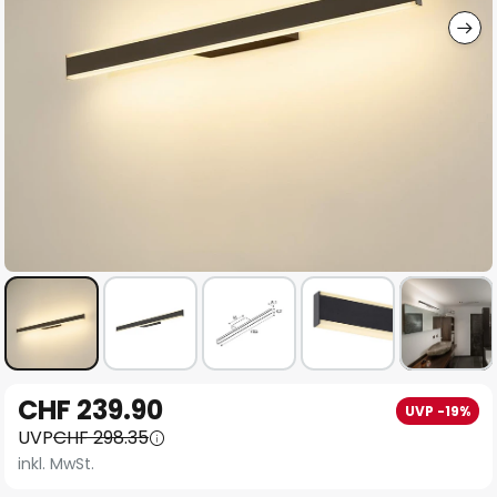
Zum
CHF 239.90
UVP -19%
Anfang
UVP
CHF 298.35
der
inkl. MwSt.
Bildgalerie