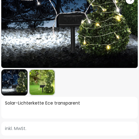
Zum
Solar-Lichterkette Ece transparent
Anfang
der
Bildgalerie
inkl. MwSt.
springen