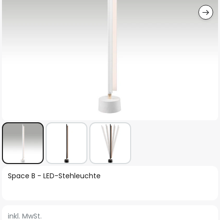
Zum
Space B - LED-Stehleuchte
Anfang
der
Bildgalerie
inkl. MwSt.