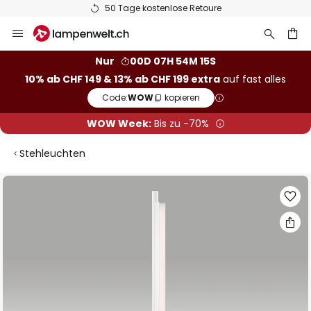
50 Tage kostenlose Retoure
Zum
Inhalt
springen
Nur
00D 07H 54M 15S
10% ab CHF 149 & 13% ab CHF 199 extra
auf fast alles
he
Code:
WOW
kopieren
WOW Week:
Bis zu -70%
Stehleuchten
Zum
Ende
der
Bildgalerie
springen