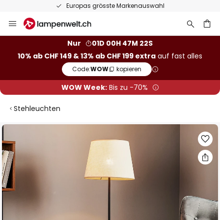
Europas grösste Markenauswahl
Zum
Inhalt
springen
Nur
01D 00H 47M 21S
10% ab CHF 149 & 13% ab CHF 199 extra
auf fast alles
he
Code:
WOW
kopieren
WOW Week:
Bis zu -70%
Stehleuchten
Zum
Ende
der
Bildgalerie
springen