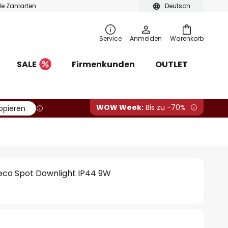
ble Zahlarten
Deutsch
Service
Anmelden
Warenkorb
SALE
Firmenkunden
OUTLET
WOW Week:
Bis zu -70%
opieren
 eco Spot Downlight IP44 9W