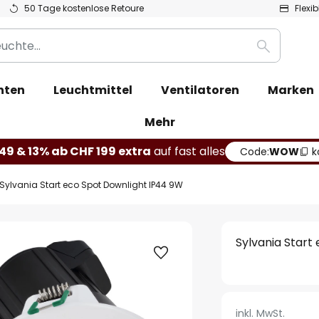
50 Tage kostenlose Retoure
Flexi
Suche
hten
Leuchtmittel
Ventilatoren
Marken
Mehr
49 & 13% ab CHF 199 extra
auf fast alles
Code:
WOW
k
Sylvania Start eco Spot Downlight IP44 9W
Sylvania Start
inkl. MwSt.