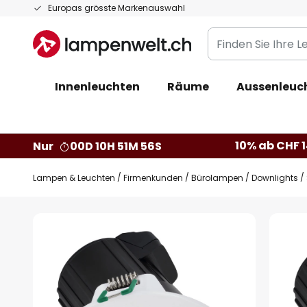
Zum
Europas grösste Markenauswahl
Inhalt
Finden
springen
Sie
Ihre
Innenleuchten
Räume
Aussenleuc
Leuchte...
10% ab CHF 1
Nur
00D 10H 51M 56S
Lampen & Leuchten
Firmenkunden
Bürolampen
Downlights
Zum
Ende
der
Bildgalerie
springen