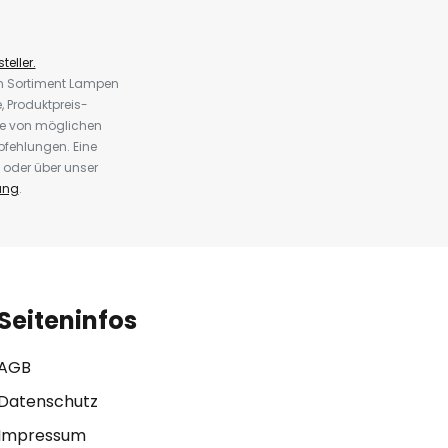
teller.
em Sortiment Lampen
 Produktpreis-
te von möglichen
fehlungen. Eine
 oder über unser
ung
.
Seiteninfos
AGB
Datenschutz
Impressum