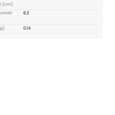
t (cm):
chnitt
6.2
g):
0.14