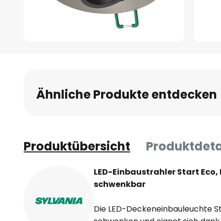
Zum
Anfang
der
Bildgalerie
Ähnliche Produkte entdecken
springen
Produktübersicht
Produktdeta
LED-Einbaustrahler Start Eco, 
schwenkbar
Die LED-Deckeneinbauleuchte Sta