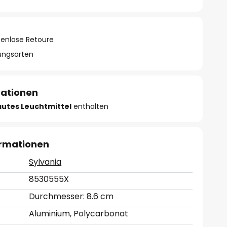
tenlose Retoure
lungsarten
mationen
autes Leuchtmittel
enthalten
ormationen
Sylvania
8530555X
Durchmesser: 8.6 cm
Aluminium, Polycarbonat