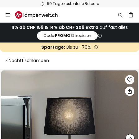
50 Tage kostenlose Retoure
Zum
Inhalt
springen
11% ab CHF 159 & 14% ab CHF 209 extra
auf fast alles
Code:
PROMO
kopieren
he
Spartage:
Bis zu -70%
Nachttischlampen
Zum
Ende
der
Bildgalerie
springen