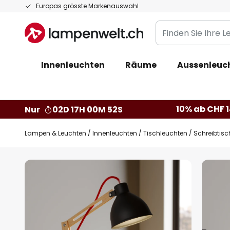
Zum
Europas grösste Markenauswahl
Inhalt
Finden
springen
Sie
Ihre
Innenleuchten
Räume
Aussenleuc
Leuchte...
10% ab CHF 1
Nur
02D 17H 00M 51S
Lampen & Leuchten
Innenleuchten
Tischleuchten
Schreibtisc
Zum
Ende
der
Bildgalerie
springen