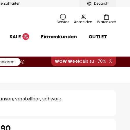
ble Zahlarten
Deutsch
Service
Anmelden
Warenkorb
SALE
Firmenkunden
OUTLET
WOW Week:
Bis zu -70%
opieren
nsen, verstellbar, schwarz
.90