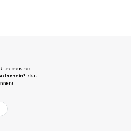
d die neusten
Gutschein*
, den
önnen!