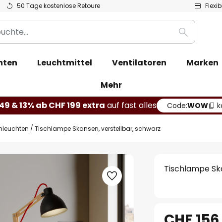
50 Tage kostenlose Retoure
Flexi
Suche
hten
Leuchtmittel
Ventilatoren
Marken
Mehr
49 & 13% ab CHF 199 extra
auf fast alles
Code:
WOW
k
hleuchten
Tischlampe Skansen, verstellbar, schwarz
Tischlampe Ska
CHF 156