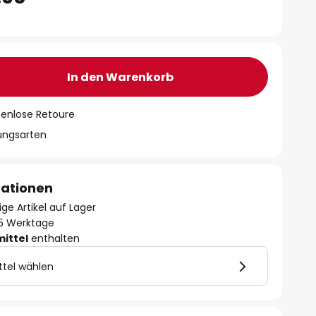
In den Warenkorb
tenlose Retoure
lungsarten
mationen
ge Artikel auf Lager
- 5 Werktage
mittel
enthalten
ttel wählen