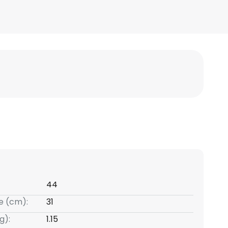
44
e (cm):
31
g):
1.15