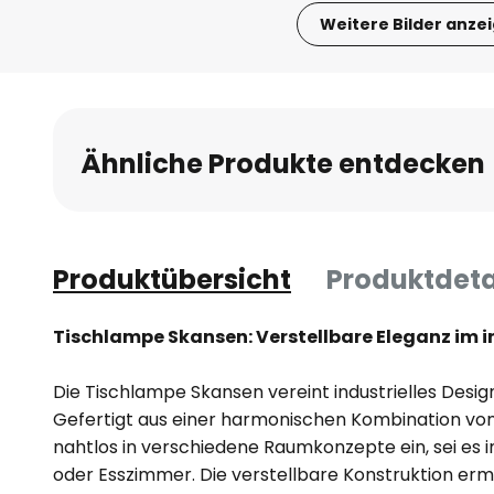
Weitere Bilder anze
Zum
Anfang
der
Bildgalerie
Ähnliche Produkte entdecken
springen
Produktübersicht
Produktdeta
Tischlampe Skansen: Verstellbare Eleganz im i
Die Tischlampe Skansen vereint industrielles Design 
Gefertigt aus einer harmonischen Kombination von H
nahtlos in verschiedene Raumkonzepte ein, sei e
oder Esszimmer. Die verstellbare Konstruktion ermög