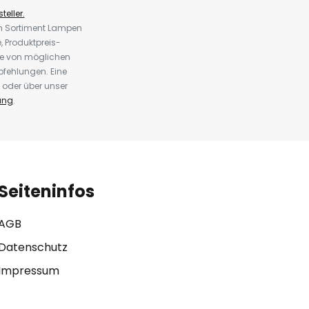
teller.
em Sortiment Lampen
 Produktpreis-
te von möglichen
fehlungen. Eine
 oder über unser
ung
.
Seiteninfos
AGB
Datenschutz
Impressum