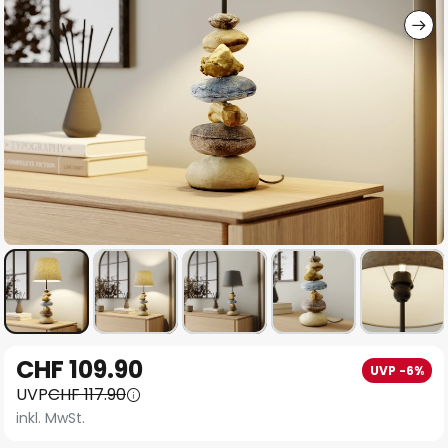
Zum
CHF 109.90
UVP -6%
Anfang
UVP
CHF 117.90
der
inkl. MwSt.
Bildgalerie