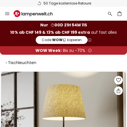
50 Tage kostenlose Retoure
Zum
Inhalt
springen
Nur
00D 21H 54M 10S
10% ab CHF 149 & 13% ab CHF 199 extra
auf fast alles
he
Code:
WOW
kopieren
WOW Week:
Bis zu -70%
Tischleuchten
Zum
Ende
der
Bildgalerie
springen