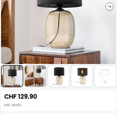
Zum
CHF 129.90
Anfang
der
inkl. MwSt.
Bildgalerie