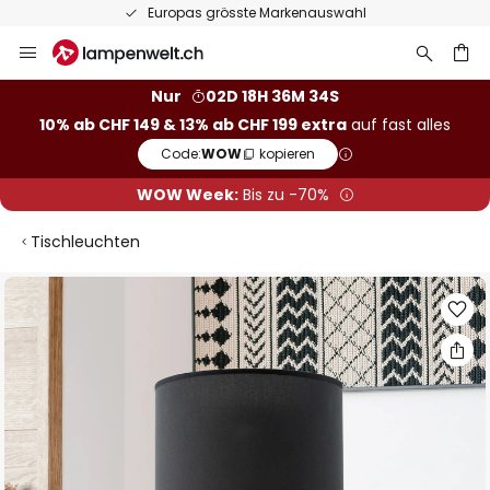
Europas grösste Markenauswahl
Zum
Inhalt
springen
Nur
02D 18H 36M 34S
10% ab CHF 149 & 13% ab CHF 199 extra
auf fast alles
he
Code:
WOW
kopieren
WOW Week:
Bis zu -70%
Tischleuchten
Zum
Ende
der
Bildgalerie
springen