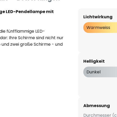
ige LED-Pendellampe mit
Lichtwirkung
Warmweiss
 die fünfflammige LED-
ar: Ihre Schirme sind nicht nur
ne und zwei große Schirme - und
om runden Deckenbaldachin ab,
eingeschaltet wird, aufgrund
Helligkeit
llungsverfahrens aus wie
aus Kunststoff (Polycarbonat)
Dunkel
chaltet, ändert sich die Optik.
e verspiegelt. Es sind
ie mit warmweißem Licht eine
Abmessung
reieren.
Durchmesser (c