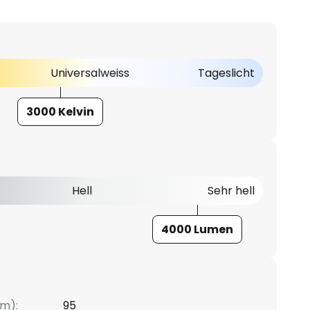
Universalweiss
Tageslicht
3000 Kelvin
Hell
Sehr hell
4000 Lumen
m):
95