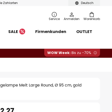
ble Zahlarten
Deutsch
Service
Anmelden
Warenkorb
SALE
Firmenkunden
OUTLET
WOW Week:
Bis zu -70%
gelampe Melt Large Round, Ø 95 cm, gold
2.27