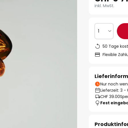
inkl. MwSt.
1
50 Tage kos
Flexible Zah
Lieferinfor
Nur noch weni
Lieferzeit: 3 
CHF 39.00
Spe
Fest eingeb
Produktinf