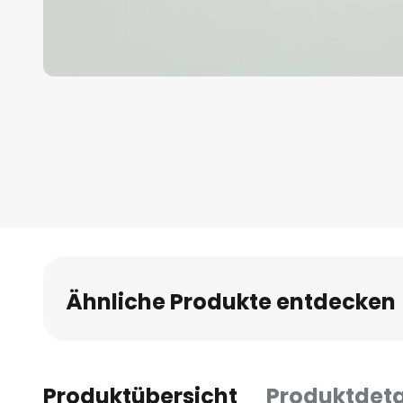
Zum
Anfang
der
Bildgalerie
springen
Ähnliche Produkte entdecken
Produktübersicht
Produktdeta