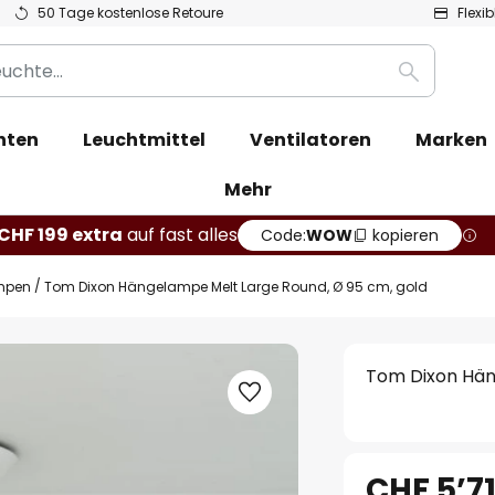
50 Tage kostenlose Retoure
Flexi
Suche
hten
Leuchtmittel
Ventilatoren
Marken
Mehr
CHF 199 extra
auf fast alles
Code:
WOW
kopieren
mpen
Tom Dixon Hängelampe Melt Large Round, Ø 95 cm, gold
Tom Dixon Hän
CHF 5’71