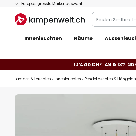
Zum
Europas grösste Markenauswahl
Inhalt
Finden
springen
Sie
Ihre
Innenleuchten
Räume
Aussenleuc
Leuchte...
10% ab CHF 149 & 13% ab 
Lampen & Leuchten
Innenleuchten
Pendelleuchten & Hängela
Zum
Ende
der
Bildgalerie
springen