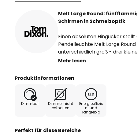
Melt Large Round: fünfflamm
Schirmen in Schmelzoptik
Einen absoluten Hingucker stellt
Pendelleuchte Melt Large Round d
unterschiedlich groß - drei klei
hängen unterschiedlich hoch v
Mehr lesen
sondern sehen, sobald das Licht 
eines hoch technisierten Herste
Produktinformationen
geschmolzenes Glas, obwohl sie 
bestehen.
Dimmbar
Dimmer nicht
Energieeffizie
Wird das Licht dann wieder ausges
enthalten
nt und
langlebig
Die Schirmoberfläche wirkt nun wi
leistungsstarke LEDs verbaut, d
stimmungsvolle Lichtstimmung k
Perfekt für diese Bereiche