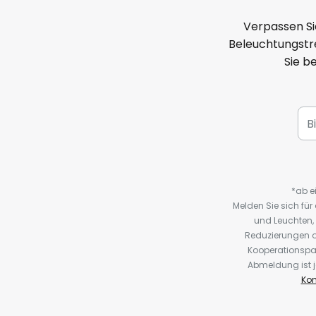
Verpassen Si
Beleuchtungstre
Sie b
*ab e
Melden Sie sich fü
und Leuchten,
Reduzierungen o
Kooperationspa
Abmeldung ist j
Kon