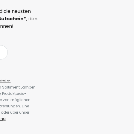
d die neusten
Gutschein*
, den
önnen!
teller.
em Sortiment Lampen
 Produktpreis-
te von möglichen
fehlungen. Eine
 oder über unser
ung
.