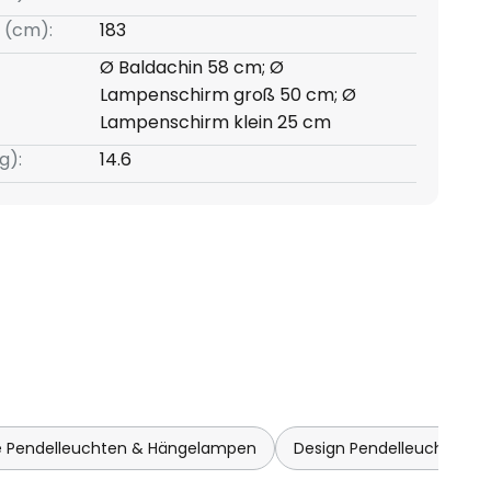
 (cm):
183
Ø Baldachin 58 cm; Ø
Lampenschirm groß 50 cm; Ø
Lampenschirm klein 25 cm
g):
14.6
 Pendelleuchten & Hängelampen
Design Pendelleuchten 