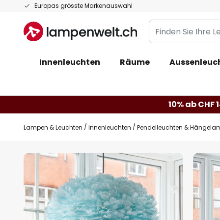
Zum
Europas grösste Markenauswahl
Inhalt
Finden
springen
Sie
Ihre
Innenleuchten
Räume
Aussenleuc
Leuchte...
10% ab CHF 1
Lampen & Leuchten
Innenleuchten
Pendelleuchten & Hängela
Zum
Ende
der
Bildgalerie
springen