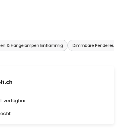
ten & Hängelampen Einflammig
Dimmbare Pendelleuchten
t.ch
ort verfügbar
recht