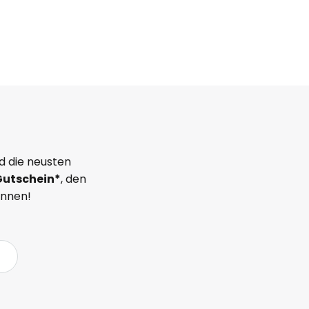
d die neusten
Gutschein*
, den
önnen!