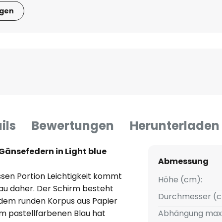
igen
ils
Bewertungen
Herunterladen
Gänsefedern in Light blue
Abmessung
ssen Portion Leichtigkeit kommt
Höhe (cm):
lau daher. Der Schirm besteht
Durchmesser (c
 dem runden Korpus aus Papier
dem pastellfarbenen Blau hat
Abhängung max