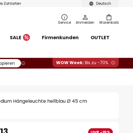
ble Zahlarten
Deutsch
Service
Anmelden
Warenkorb
SALE
Firmenkunden
OUTLET
WOW Week:
Bis zu -70%
opieren
ium Hängeleuchte hellblau Ø 45 cm
13
UVP -15%