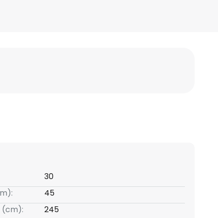
30
m):
45
 (cm):
245