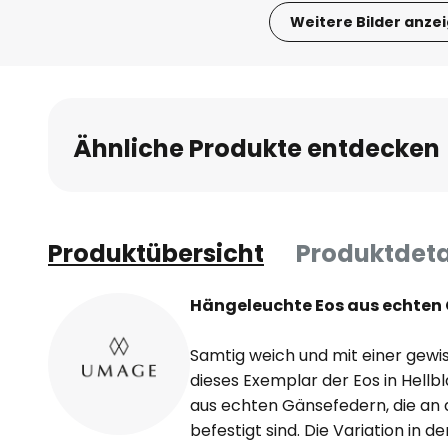
Weitere Bilder anze
Zum
Anfang
der
Bildgalerie
Ähnliche Produkte entdecken
springen
Produktübersicht
Produktdeta
Hängeleuchte Eos aus echten 
Samtig weich und mit einer gewi
dieses Exemplar der Eos in Hellb
aus echten Gänsefedern, die an
befestigt sind. Die Variation in 