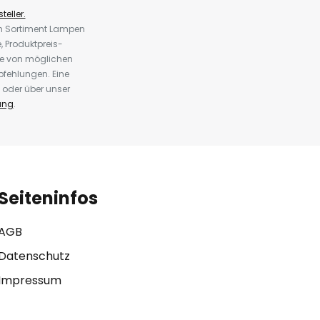
teller.
em Sortiment Lampen
 Produktpreis-
te von möglichen
fehlungen. Eine
 oder über unser
ung
.
Seiteninfos
AGB
Datenschutz
Impressum