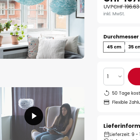
UVP
CHF 196.63
inkl. MwSt.
Durchmesser 
45 cm
35 c
1
50 Tage kos
Flexible Zah
Lieferinfor
Lieferzeit: 9 