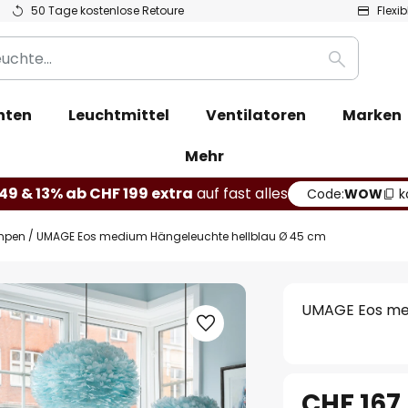
50 Tage kostenlose Retoure
Flexi
Suche
hten
Leuchtmittel
Ventilatoren
Marken
Mehr
49 & 13% ab CHF 199 extra
auf fast alles
Code:
WOW
k
mpen
UMAGE Eos medium Hängeleuchte hellblau Ø 45 cm
UMAGE Eos med
CHF 167.