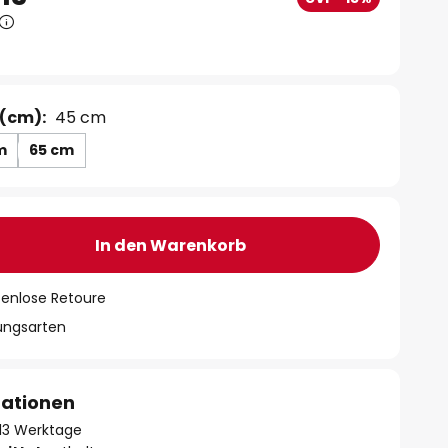
(cm):
45 cm
m
65 cm
In den Warenkorb
tenlose Retoure
lungsarten
mationen
- 13 Werktage