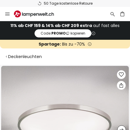
50 Tage kostenlose Retoure
Zum
Inhalt
springen
11% ab CHF 159 & 14% ab CHF 209 extra
auf fast alles
Code:
PROMO
kopieren
he
Spartage:
Bis zu -70%
Deckenleuchten
Zum
Ende
der
Bildgalerie
springen