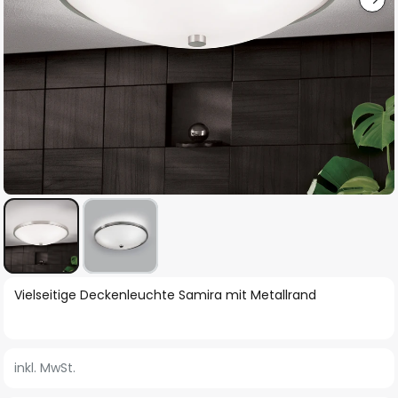
Zum
Vielseitige Deckenleuchte Samira mit Metallrand
Anfang
der
Bildgalerie
inkl. MwSt.
springen