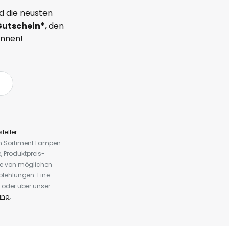
d die neusten
Gutschein*
, den
önnen!
teller.
em Sortiment Lampen
 Produktpreis-
te von möglichen
fehlungen. Eine
 oder über unser
ung
.