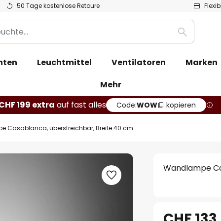
50 Tage kostenlose Retoure
Flexi
Suche
hten
Leuchtmittel
Ventilatoren
Marken
Mehr
CHF 199 extra
auf fast alles
Code:
WOW
kopieren
 Casablanca, überstreichbar, Breite 40 cm
Wandlampe Cas
CHF 133