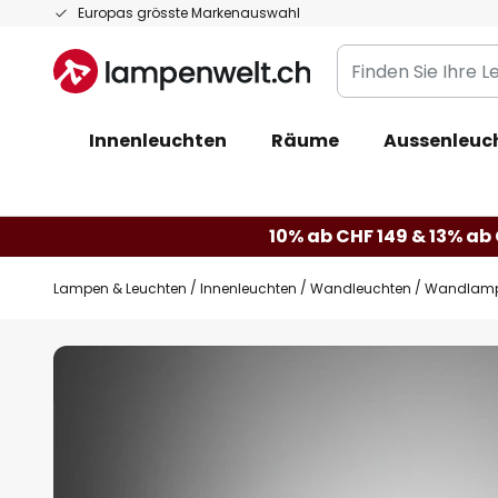
Zum
Europas grösste Markenauswahl
Inhalt
Finden
springen
Sie
Ihre
Innenleuchten
Räume
Aussenleuc
Leuchte...
10% ab CHF 149 & 13% ab 
Lampen & Leuchten
Innenleuchten
Wandleuchten
Wandlampe
Zum
Ende
der
Bildgalerie
springen