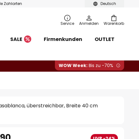
ble Zahlarten
Deutsch
Service
Anmelden
Warenkorb
SALE
Firmenkunden
OUTLET
WOW Week:
Bis zu -70%
ablanca, überstreichbar, Breite 40 cm
.90
UVP -24%