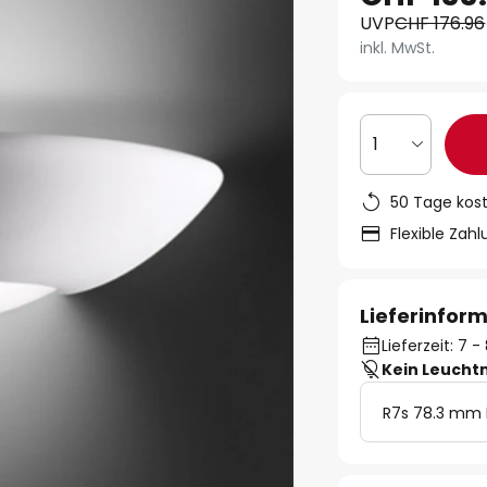
UVP
CHF 176.96
inkl. MwSt.
1
50 Tage kos
Flexible Zah
Lieferinfor
Lieferzeit: 7
Kein Leucht
R7s 78.3 mm 