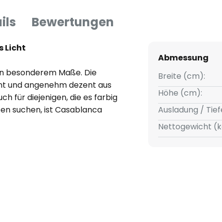
ils
Bewertungen
 Licht
Abmessung
 in besonderem Maße. Die
Breite (cm):
nt und angenehm dezent aus
Höhe (cm):
ch für diejenigen, die es farbig
en suchen, ist Casablanca
Ausladung / Tief
ramik lässt sich nach Wunsch
Nettogewicht (k
Das Licht wird durch die
nach unten abgegeben und