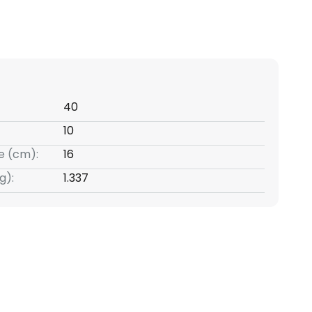
40
10
e (cm):
16
g):
1.337