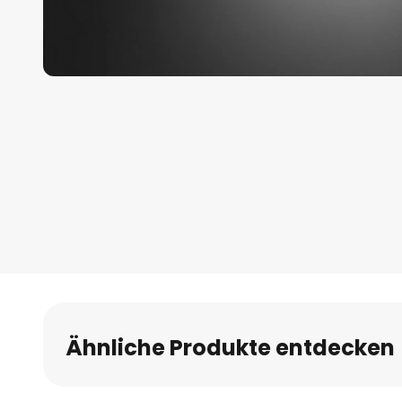
Zum
Anfang
der
Bildgalerie
springen
Ähnliche Produkte entdecken