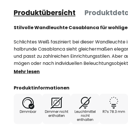
Produktübersicht
Produktdeta
Stilvolle Wandleuchte Casablanca für wohliges
Schlichtes Weiß fasziniert bei dieser Wandleuchte
halbrunde Casablanca sieht gleichermaßen elega
und passt zu zahlreichen Einrichtungsstilen. Aber au
mögen oder nach individuellen Beleuchtungsobjekt
genau das Richtige, denn das Ausgangsmaterial Ke
Mehr lesen
mit verschiedensten Motiven und Farben bemalen. 
Bauform der Leuchte sowohl nach oben als auch 
Produktinformationen
scheint in jedem Fall blendfrei.
Dimmbar
Dimmer nicht
Leuchtmittel
R7s 78.3 mm
enthalten
nicht
enthalten