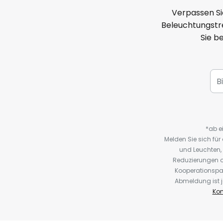
Verpassen Si
Beleuchtungstre
Sie b
*ab e
Melden Sie sich fü
und Leuchten,
Reduzierungen o
Kooperationspa
Abmeldung ist j
Kon