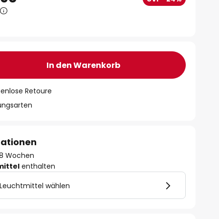
In den Warenkorb
tenlose Retoure
lungsarten
mationen
 - 8 Wochen
mittel
enthalten
Leuchtmittel wählen