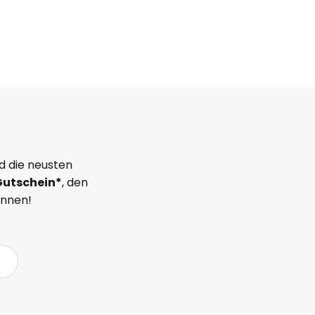
d die neusten
Gutschein*
, den
önnen!