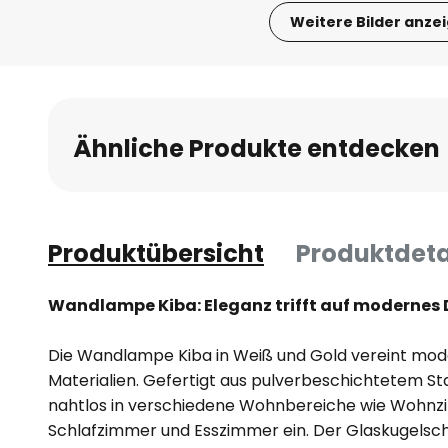
Weitere Bilder anze
Zum
Anfang
der
Bildgalerie
Ähnliche Produkte entdecken
springen
Produktübersicht
Produktdeta
Wandlampe Kiba: Eleganz trifft auf modernes 
Die Wandlampe Kiba in Weiß und Gold vereint mod
Materialien. Gefertigt aus pulverbeschichtetem Stah
nahtlos in verschiedene Wohnbereiche wie Wohnzi
Schlafzimmer und Esszimmer ein. Der Glaskugelschi