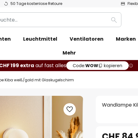
50 Tage kostenlose Retoure
Flexi
Suche
hten
Leuchtmittel
Ventilatoren
Marken
Mehr
CHF 199 extra
auf fast alles
Code:
WOW
kopieren
 Kiba weiß/gold mit Glaskugelschirm
Wandlampe Kib
CHF 84.