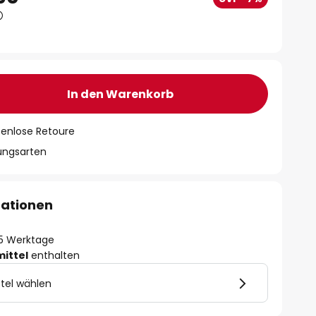
In den Warenkorb
tenlose Retoure
lungsarten
mationen
- 5 Werktage
mittel
enthalten
tel wählen