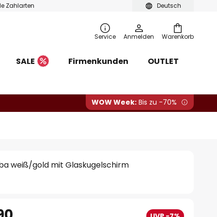
ble Zahlarten
Deutsch
Service
Anmelden
Warenkorb
SALE
Firmenkunden
OUTLET
WOW Week:
Bis zu -70%
a weiß/gold mit Glaskugelschirm
90
UVP -7%