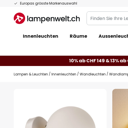
Zum
Europas grösste Markenauswahl
Inhalt
Finden
springen
Sie
Ihre
Innenleuchten
Räume
Aussenleuc
Leuchte...
10% ab CHF 149 & 13% ab 
Lampen & Leuchten
Innenleuchten
Wandleuchten
Wandlampe
Zum
Ende
der
Bildgalerie
springen