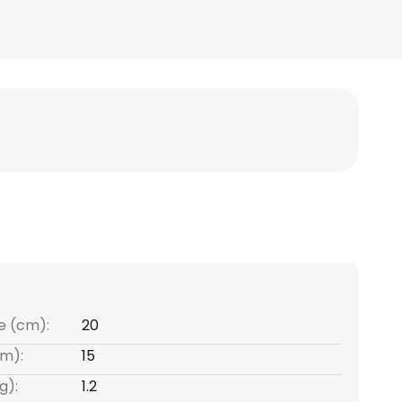
e (cm):
20
m):
15
g):
1.2