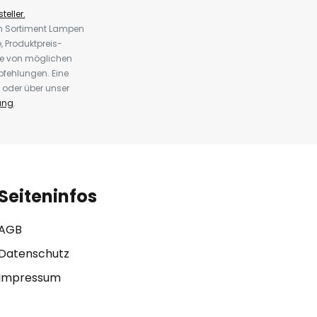
teller.
em Sortiment Lampen
 Produktpreis-
te von möglichen
fehlungen. Eine
 oder über unser
ung
.
Seiteninfos
AGB
Datenschutz
Impressum