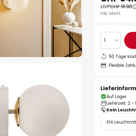
UVP
CHF 91.90
inkl. MwSt.
1
50 Tage kos
Flexible Zah
Lieferinfor
Auf Lager
Lieferzeit: 2 
Kein Leucht
E14 Leuchtmit