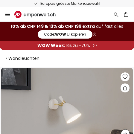
Europas grösste Markenauswahl
Zum
Inhalt
springen
10% ab CHF 149 & 13% ab CHF 199 extra
auf fast alles
Code:
WOW
kopieren
he
WOW Week:
Bis zu -70%
Wandleuchten
Zum
Ende
der
Bildgalerie
springen