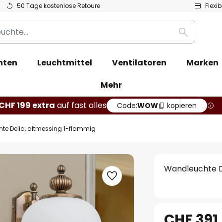
50 Tage kostenlose Retoure
Flexi
Suche
hten
Leuchtmittel
Ventilatoren
Marken
Mehr
CHF 199 extra
auf fast alles
Code:
WOW
kopieren
te Delia, altmessing 1-flammig
Wandleuchte D
CHF 391