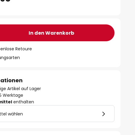
In den Warenkorb
tenlose Retoure
lungsarten
mationen
ge Artikel auf Lager
- 5 Werktage
mittel
enthalten
ttel wählen