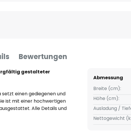
ils
Bewertungen
rgfältig gestalteter
Abmessung
Breite (cm):
a setzt einen gediegenen und
Höhe (cm):
e ist mit einer hochwertigen
usgestattet. Alle Details und
Ausladung / Tief
gsam verarbeitet. Das Finish in
Nettogewicht (k
andleuchte einen
g ist das formschöne Opal-