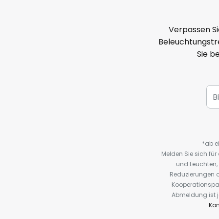
Verpassen Si
Beleuchtungstre
Sie b
*ab e
Melden Sie sich fü
und Leuchten,
Reduzierungen o
Kooperationspa
Abmeldung ist j
Kon