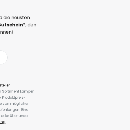
d die neusten
Gutschein*
, den
önnen!
teller.
em Sortiment Lampen
 Produktpreis-
te von möglichen
fehlungen. Eine
 oder über unser
ung
.