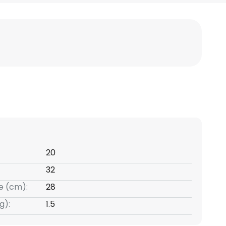
20
32
e (cm):
28
g):
1.5