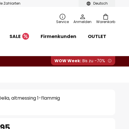
ble Zahlarten
Deutsch
Service
Anmelden
Warenkorb
SALE
Firmenkunden
OUTLET
WOW Week:
Bis zu -70%
elia, altmessing 1-flammig
.95