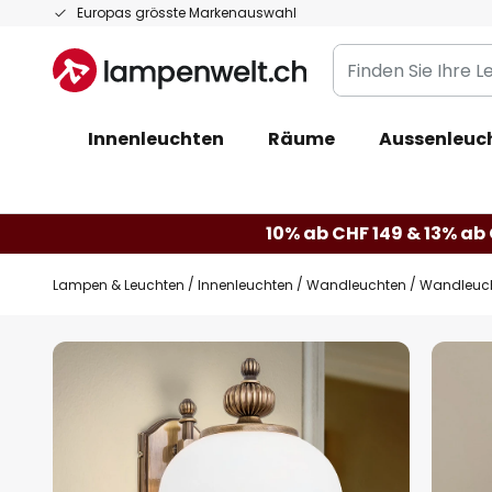
Zum
Europas grösste Markenauswahl
Inhalt
Finden
springen
Sie
Ihre
Innenleuchten
Räume
Aussenleuc
Leuchte...
10% ab CHF 149 & 13% ab 
Lampen & Leuchten
Innenleuchten
Wandleuchten
Wandleuch
Zum
Ende
der
Bildgalerie
springen