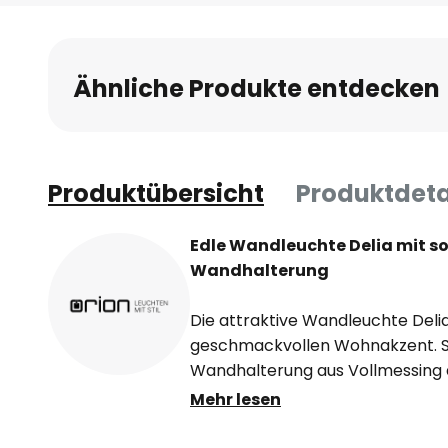
Anfang
der
Bildgalerie
Ähnliche Produkte entdecken
springen
Produktübersicht
Produktdeta
Edle Wandleuchte Delia mit so
Wandhalterung
Die attraktive Wandleuchte Deli
geschmackvollen Wohnakzent. Si
Wandhalterung aus Vollmessing a
Zierknaufe sind liebevoll und sor
Mehr lesen
Altmessing-Look verleiht der W
geschmackvollen Flair. Blickfan