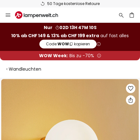
50 Tage kostenlose Retoure
Zum
Inhalt
springen
Nur
02D 13H 47M 09S
10% ab CHF 149 & 13% ab CHF 199 extra
auf fast alles
he
Code:
WOW
kopieren
WOW Week:
Bis zu -70%
Wandleuchten
Zum
Ende
der
Bildgalerie
springen