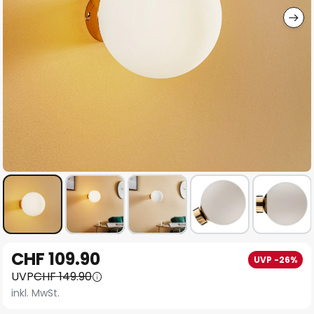
Zum
CHF 109.90
UVP -26%
Anfang
UVP
CHF 149.90
der
inkl. MwSt.
Bildgalerie