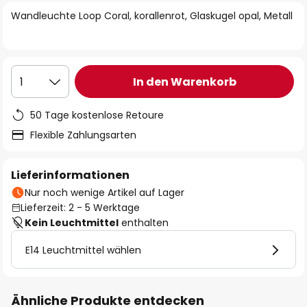
springen
Wandleuchte Loop Coral, korallenrot, Glaskugel opal, Metall
In den Warenkorb
1
50 Tage kostenlose Retoure
Flexible Zahlungsarten
Lieferinformationen
Nur noch wenige Artikel auf Lager
Lieferzeit: 2 - 5 Werktage
Kein Leuchtmittel
enthalten
E14 Leuchtmittel wählen
Ähnliche Produkte entdecken