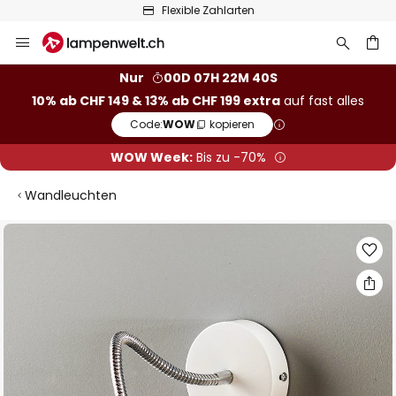
Flexible Zahlarten
Zum
Inhalt
springen
Nur
00D 07H 22M 40S
10% ab CHF 149 & 13% ab CHF 199 extra
auf fast alles
he
Code:
WOW
kopieren
WOW Week:
Bis zu -70%
Wandleuchten
Zum
Ende
der
Bildgalerie
springen