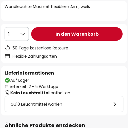
springen
Wandleuchte Maxi mit flexiblem Arm, weiß
In den Warenkorb
1
50 Tage kostenlose Retoure
Flexible Zahlungsarten
Lieferinformationen
Auf Lager
Lieferzeit: 2 - 5 Werktage
Kein Leuchtmittel
enthalten
GU10 Leuchtmittel wählen
Ähnliche Produkte entdecken