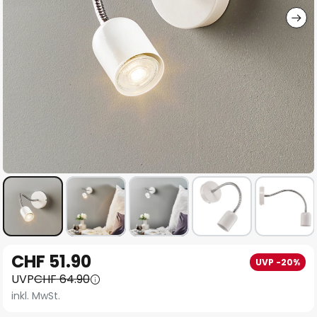
Zum
CHF 51.90
UVP -20%
Anfang
UVP
CHF 64.90
der
inkl. MwSt.
Bildgalerie