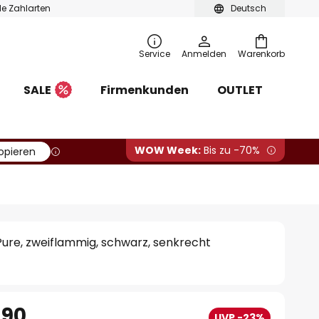
ble Zahlarten
Deutsch
Service
Anmelden
Warenkorb
SALE
Firmenkunden
OUTLET
WOW Week:
Bis zu -70%
opieren
ure, zweiflammig, schwarz, senkrecht
.90
UVP -23%