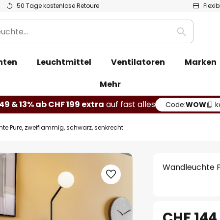
50 Tage kostenlose Retoure
Flexi
Suche
hten
Leuchtmittel
Ventilatoren
Marken
Mehr
49 & 13% ab CHF 199 extra
auf fast alles
Code:
WOW
k
e Pure, zweiflammig, schwarz, senkrecht
Wandleuchte P
CHF 144