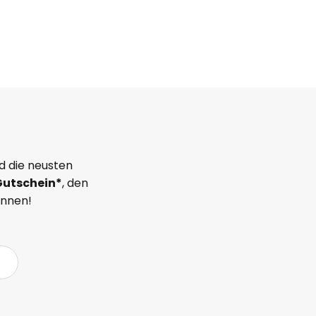
d die neusten
Gutschein*
, den
önnen!