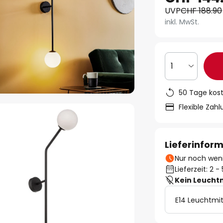
UVP
CHF 188.90
inkl. MwSt.
1
50 Tage kos
Flexible Zah
Lieferinfor
Nur noch weni
Lieferzeit: 2 
Kein Leucht
E14 Leuchtmit