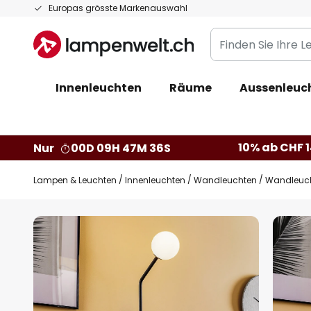
Zum
Europas grösste Markenauswahl
Inhalt
Finden
springen
Sie
Ihre
Innenleuchten
Räume
Aussenleuc
Leuchte...
10% ab CHF 1
Nur
00D 09H 47M 35S
Lampen & Leuchten
Innenleuchten
Wandleuchten
Wandleucht
Zum
Ende
der
Bildgalerie
springen