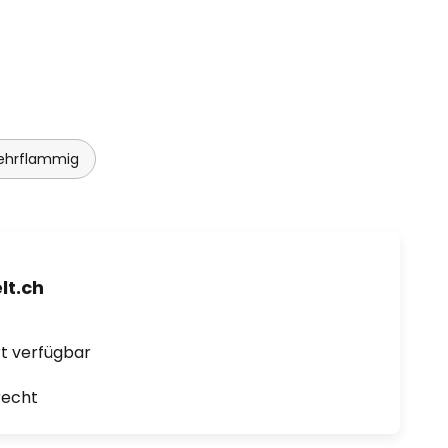
ehrflammig
t.ch
ort verfügbar
recht