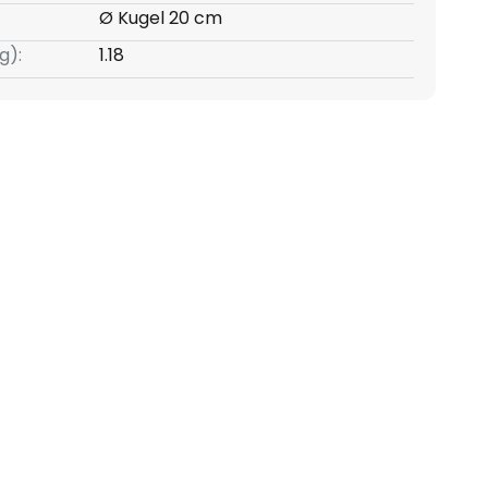
Ø Kugel 20 cm
g):
1.18