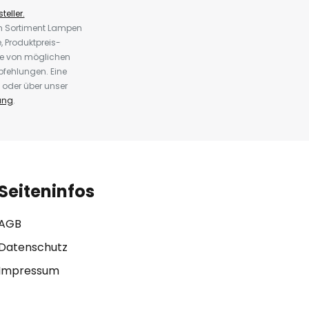
teller.
em Sortiment Lampen
 Produktpreis-
te von möglichen
fehlungen. Eine
 oder über unser
ung
.
Seiteninfos
AGB
Datenschutz
Impressum