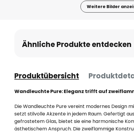
Weitere Bilder anze
Zum
Anfang
der
Bildgalerie
Ähnliche Produkte entdecken
springen
Produktübersicht
Produktdeta
Wandleuchte Pure: Eleganz trifft auf zweiflam
Die Wandleuchte Pure vereint modernes Design mi
setzt stilvolle Akzente in jedem Raum. Gefertigt a
gefrostetem Glas, bietet sie eine harmonische Ko
ästhetischem Anspruch. Die zweiflammige Konstruk