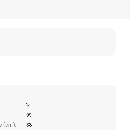
14
99
e (cm):
38