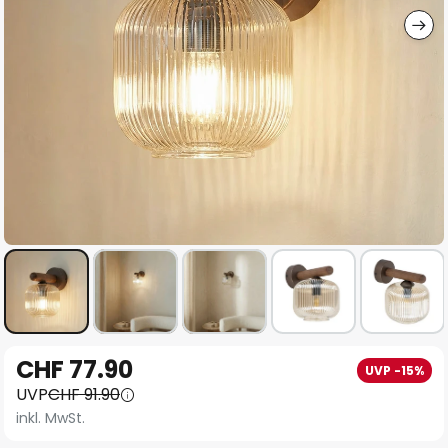
Zum
CHF 77.90
UVP -15%
Anfang
UVP
CHF 91.90
der
inkl. MwSt.
Bildgalerie