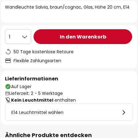
springen
Wandleuchte Salvia, braun/cognac, Glas, Höhe 20 cm, E14
In den Warenkorb
1
50 Tage kostenlose Retoure
Flexible Zahlungsarten
Lieferinformationen
Auf Lager
Lieferzeit: 2 - 5 Werktage
Kein Leuchtmittel
enthalten
E14 Leuchtmittel wählen
Ähnliche Produkte entdecken