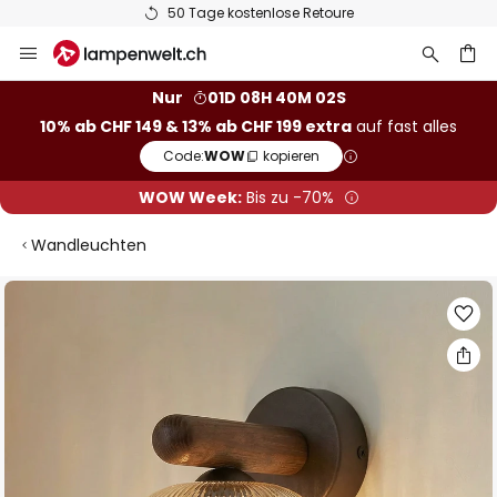
50 Tage kostenlose Retoure
Zum
Inhalt
springen
Nur
01D 08H 40M 01S
10% ab CHF 149 & 13% ab CHF 199 extra
auf fast alles
he
Code:
WOW
kopieren
WOW Week:
Bis zu -70%
Wandleuchten
Zum
Ende
der
Bildgalerie
springen