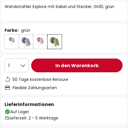
springen
Wandstrahler Explore mit Kabel und Stecker, GU10, grün
Farbe:
grün
In den Warenkorb
1
50 Tage kostenlose Retoure
Flexible Zahlungsarten
Lieferinformationen
Auf Lager
Lieferzeit: 2 - 5 Werktage