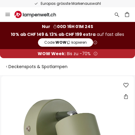
Europas grösste Markenauswahl
Zum
Inhalt
springen
Nur
00D 16H 01M 23S
10% ab CHF 149 & 13% ab CHF 199 extra
auf fast alles
he
Code:
WOW
kopieren
WOW Week:
Bis zu -70%
Deckenspots & Spotlampen
Zum
Ende
der
Bildgalerie
springen