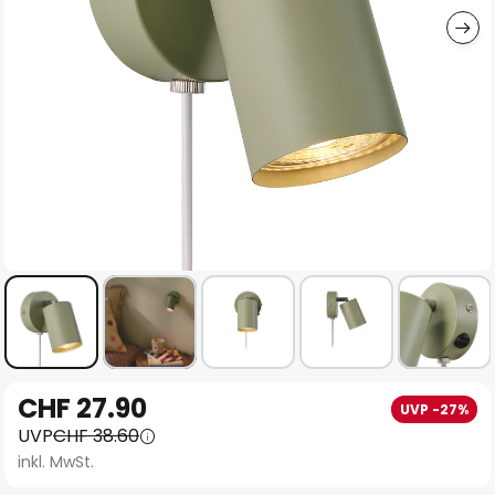
Zum
CHF 27.90
UVP -27%
Anfang
UVP
CHF 38.60
der
inkl. MwSt.
Bildgalerie