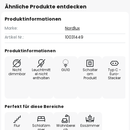
Ähnliche Produkte entdecken
Produktinformationen
Marke:
Nordlux
Artikel Nr.:
10031449
Produktinformationen
Nicht
Leuchtmitt
GU10
Schalter
Typ C -
dimmbar
el nicht
am
Euro-
enthalten
Produkt
Stecker
Perfekt für diese Bereiche
Flur
Schlafzim
Wohnberei
Esszimmer
mer
ch