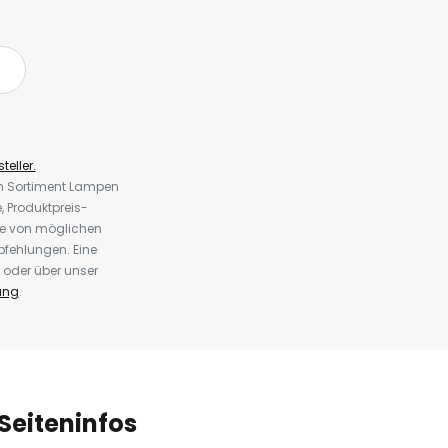
teller.
em Sortiment Lampen
 Produktpreis-
te von möglichen
fehlungen. Eine
 oder über unser
ung
.
Seiteninfos