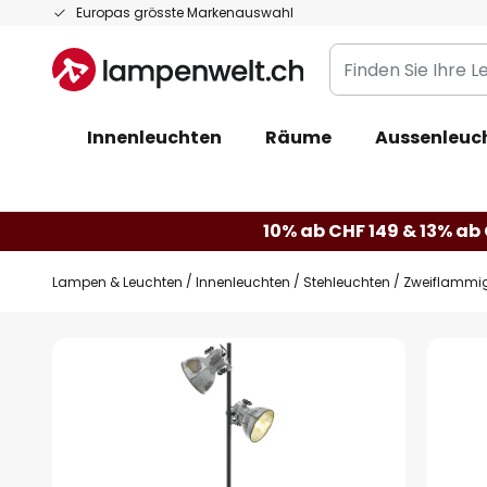
Zum
Europas grösste Markenauswahl
Inhalt
Finden
springen
Sie
Ihre
Innenleuchten
Räume
Aussenleuc
Leuchte...
10% ab CHF 149 & 13% ab 
Lampen & Leuchten
Innenleuchten
Stehleuchten
Zweiflammig
Zum
Ende
der
Bildgalerie
springen