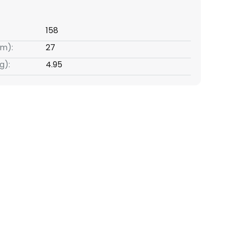
158
m):
27
g):
4.95