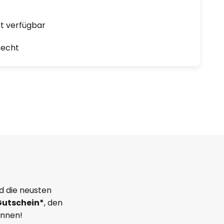
ort verfügbar
recht
d die neusten
Gutschein*
, den
önnen!