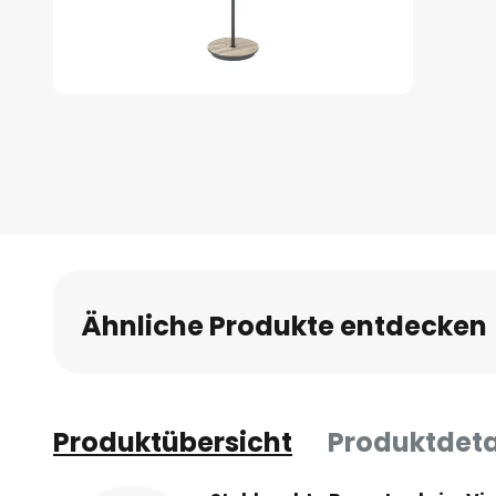
Zum
Anfang
der
Bildgalerie
springen
Ähnliche Produkte entdecken
Produktübersicht
Produktdeta