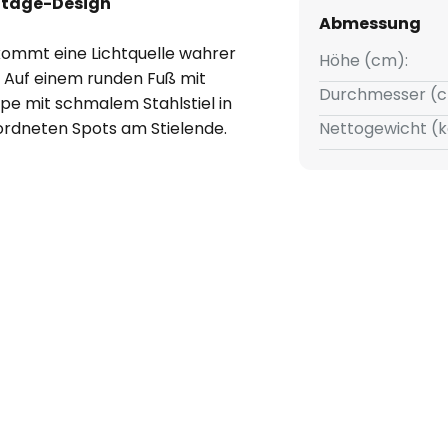
intage-Design
Abmessung
kommt eine Lichtquelle wahrer
Höhe (cm):
. Auf einem runden Fuß mit
Durchmesser (c
pe mit schmalem Stahlstiel in
ordneten Spots am Stielende.
Nettogewicht (k
gefertigt und zeigen sich in
riellem Charme verzaubert.
ssen sich beliebig in alle
er umliegende Raum optimal
 im Wohnzimmer, dem Büro
ampe bringt helles Licht, das
lende Weise in den Fokus rückt
n Designhighlight wird.