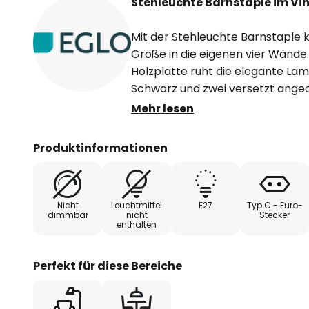
Stehleuchte Barnstaple im V
Mit der Stehleuchte Barnstaple 
Größe in die eigenen vier Wände
Holzplatte ruht die elegante Lam
Schwarz und zwei versetzt ange
Die Lampenschirme sind aus Zink 
Mehr lesen
einem Used-Look, der mit indust
Produktinformationen
Die beiden Spots der Stehlampe la
Richtungen verstellen, sodass d
ausgeleuchtet werden kann. Ob
Nicht
Leuchtmittel
E27
Typ C - Euro-
oder der Leseecke, die stilvolle L
dimmbar
nicht
Stecker
enthalten
das heimische Mobiliar auf strah
– und nebenbei selbst zum echte
Perfekt für diese Bereiche