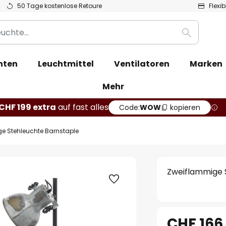
50 Tage kostenlose Retoure
Flexi
Suche
hten
Leuchtmittel
Ventilatoren
Marken
Mehr
CHF 199 extra
auf fast alles
Code:
WOW
kopieren
e Stehleuchte Barnstaple
Zweiflammige 
CHF 166