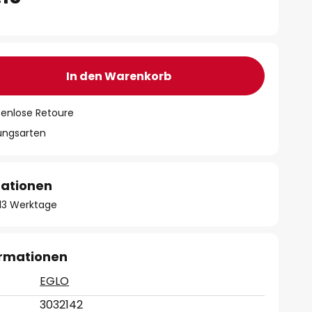
In den Warenkorb
tenlose Retoure
lungsarten
mationen
- 13 Werktage
ormationen
EGLO
3032142