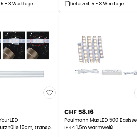
CCT IP44
t: 5 - 8 Werktage
Lieferzeit: 5 - 8 Werktage
8
CHF 58.16
YourLED
Paulmann MaxLED 500 Basisse
tzhülle 15cm, transp.
IP44 1,5m warmweiß