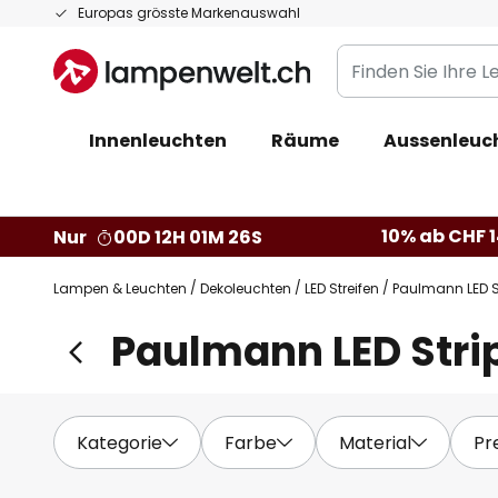
Zum
Europas grösste Markenauswahl
Inhalt
Finden
springen
Sie
Ihre
Innenleuchten
Räume
Aussenleuc
Leuchte...
10% ab CHF 1
Nur
00D 12H 01M 25S
Lampen & Leuchten
Dekoleuchten
LED Streifen
Paulmann LED S
Paulmann LED Stri
Kategorie
Farbe
Material
Pr