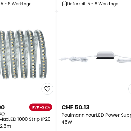
t: 5 - 8 Werktage
Lieferzeit: 5 - 8 Werktage
90
CHF 50.13
UVP -22%
6
Paulmann YourLED Power Sup
axLED 1000 Strip IP20
48W
2,5m