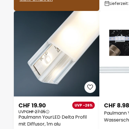
Lieferzei
CHF 19.90
CHF 8.9
UVP -26%
UVP
CHF 27.05
Paulmann 
Paulmann YourLED Delta Profil
Wasserschü
mit Diffusor, 1m alu