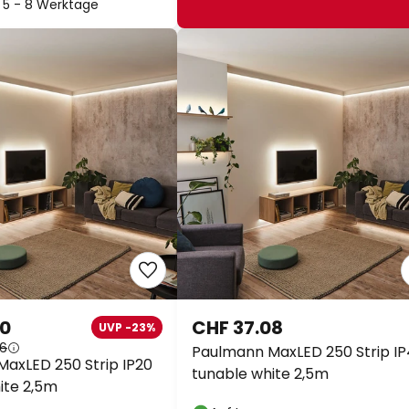
t: 5 - 8 Werktage
90
CHF 37.08
UVP -23%
06
Paulmann MaxLED 250 Strip I
axLED 250 Strip IP20
tunable white 2,5m
ite 2,5m