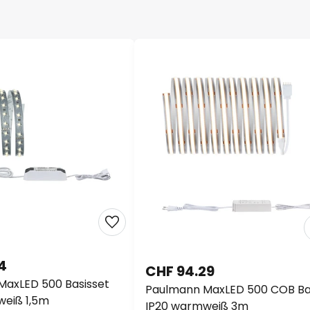
4
CHF 94.29
MaxLED 500 Basisset
Paulmann MaxLED 500 COB Ba
weiß 1,5m
IP20 warmweiß 3m