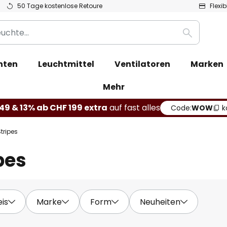
50 Tage kostenlose Retoure
Flexi
Suche
hten
Leuchtmittel
Ventilatoren
Marken
Mehr
49 & 13% ab CHF 199 extra
auf fast alles
Code:
WOW
k
tripes
pes
eis
Marke
Form
Neuheiten