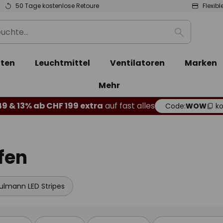
50 Tage kostenlose Retoure
Flexib
Suche
ten
Leuchtmittel
Ventilatoren
Marken
Mehr
49 & 13% ab CHF 199 extra
auf fast alles
Code:
WOW
ko
fen
ulmann LED Stripes