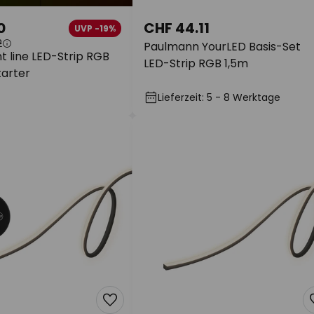
0
CHF 44.11
UVP -19%
2
Paulmann YourLED Basis-Set
ht line LED-Strip RGB
LED-Strip RGB 1,5m
tarter
Lieferzeit: 5 - 8 Werktage