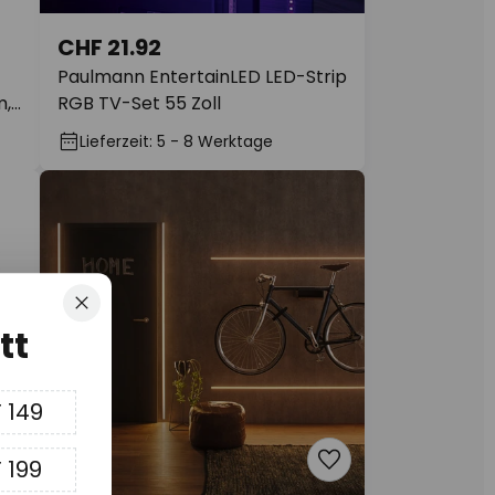
CHF 21.92
Paulmann EntertainLED LED-Strip
m,
RGB TV-Set 55 Zoll
Lieferzeit: 5 - 8 Werktage
Schliessen
tt
 149
 199