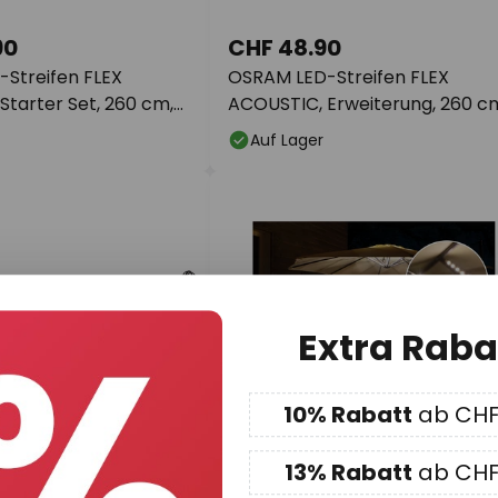
90
CHF 48.90
Streifen FLEX
OSRAM LED-Streifen FLEX
Starter Set, 260 cm,
ACOUSTIC, Erweiterung, 260 c
13 mm
Auf Lager
Extra Raba
10% Rabatt
ab CHF
13% Rabatt
ab CHF