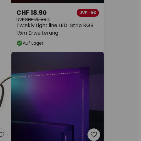
CHF 18.90
UVP -9%
UVP
CHF 20.88
Twinkly Light line LED-Strip RGB
1,5m Erweiterung
Auf Lager