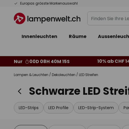
Zum
Europas grösste Markenauswahl
Inhalt
Finden
springen
Sie
Ihre
Innenleuchten
Räume
Aussenleuch
Leuchte...
10% ab CHF 1
Nur
00D 08H 40M 14S
Lampen & Leuchten
Dekoleuchten
LED Streifen
Schwarze LED Strei
LED-Strips
LED Profile
LED-Strip-System
Pa