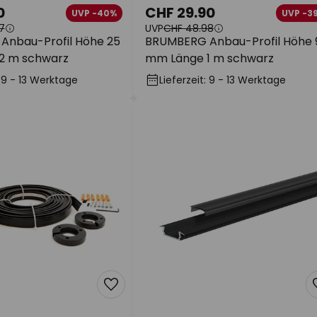
0
CHF 29.90
UVP -40%
UVP -3
7
UVP
CHF 48.98
nbau-Profil Höhe 25
BRUMBERG Anbau-Profil Höhe 
2 m schwarz
mm Länge 1 m schwarz
: 9 - 13 Werktage
Lieferzeit: 9 - 13 Werktage