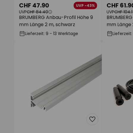
CHF 47.90
CHF 61.9
UVP -43%
UVP
CHF 84.40
UVP
CHF 104.1
BRUMBERG Anbau-Profil Höhe 9
BRUMBERG A
mm Länge 2 m, schwarz
mm Länge 
Lieferzeit: 9 - 13 Werktage
Lieferzeit