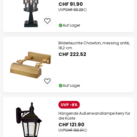
CHF 91.90
UVP
CHF 93.23
Auf Lager
Bilderleuchte Chawton, messing antik,
18,2 cm
CHF 222.52
Auf Lager
UVP -8%
Hängende Außenwandlampe Kerry für
die Küste
CHF 121.90
UVP
CHF 133.01