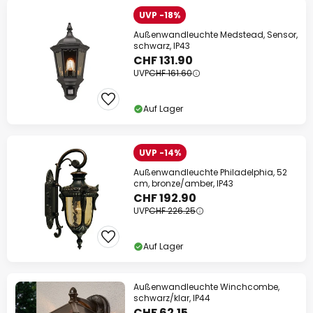
UVP -18%
Außenwandleuchte Medstead, Sensor,
schwarz, IP43
CHF 131.90
UVP
CHF 161.60
Auf Lager
UVP -14%
Außenwandleuchte Philadelphia, 52
cm, bronze/amber, IP43
CHF 192.90
UVP
CHF 226.25
Auf Lager
Außenwandleuchte Winchcombe,
schwarz/klar, IP44
CHF 62.15