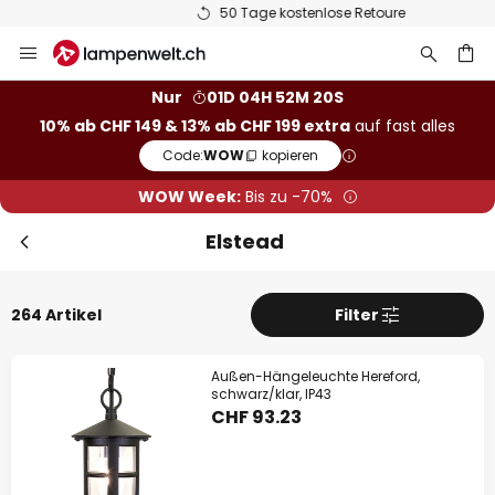
50 Tage kostenlose Retoure
Zum
Sch
Extra Rabatt
Inhalt
springen
10% Rabatt
ab CHF 149
Nur
01D 04H 52M 19S
10% ab CHF 149 & 13% ab CHF 199 extra
auf fast alles
he
13% Rabatt
ab CHF 199
Code:
WOW
kopieren
auf fast alles*
WOW Week:
Bis zu -70%
Ihr Code:
WOW
kopieren
Elstead
Jetzt einlösen
264 Artikel
Filter
*Ausgenommene Hersteller
Außen-Hängeleuchte Hereford,
schwarz/klar, IP43
CHF 93.23