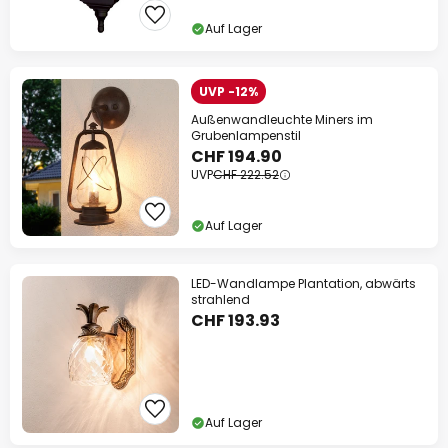
Auf Lager
UVP -12%
Außenwandleuchte Miners im
Grubenlampenstil
CHF 194.90
UVP
CHF 222.52
Auf Lager
LED-Wandlampe Plantation, abwärts
strahlend
CHF 193.93
Auf Lager