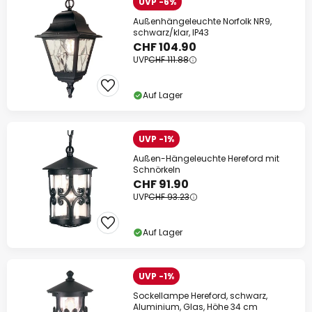
UVP -6%
Außenhängeleuchte Norfolk NR9,
schwarz/klar, IP43
CHF 104.90
UVP
CHF 111.88
Auf Lager
UVP -1%
Außen-Hängeleuchte Hereford mit
Schnörkeln
CHF 91.90
UVP
CHF 93.23
Auf Lager
UVP -1%
Sockellampe Hereford, schwarz,
Aluminium, Glas, Höhe 34 cm