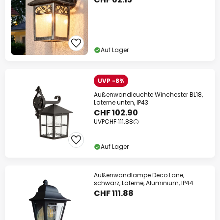
Auf Lager
UVP -8%
Außenwandleuchte Winchester BL18,
Laterne unten, IP43
CHF 102.90
UVP
CHF 111.88
Auf Lager
Außenwandlampe Deco Lane,
schwarz, Laterne, Aluminium, IP44
CHF 111.88