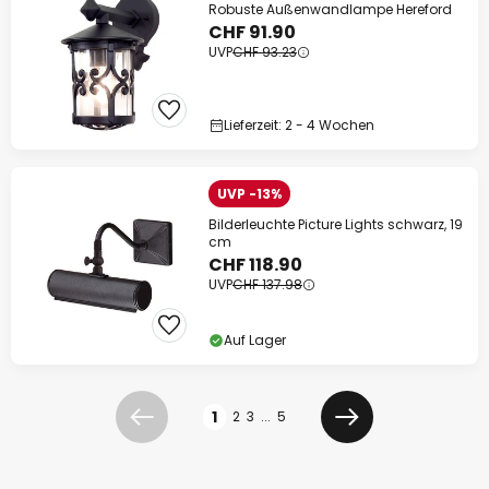
Robuste Außenwandlampe Hereford
CHF 91.90
UVP
CHF 93.23
Lieferzeit: 2 - 4 Wochen
UVP -13%
Bilderleuchte Picture Lights schwarz, 19
cm
CHF 118.90
UVP
CHF 137.98
Auf Lager
Seite
1
2
3
...
5
Zurück
Weiter