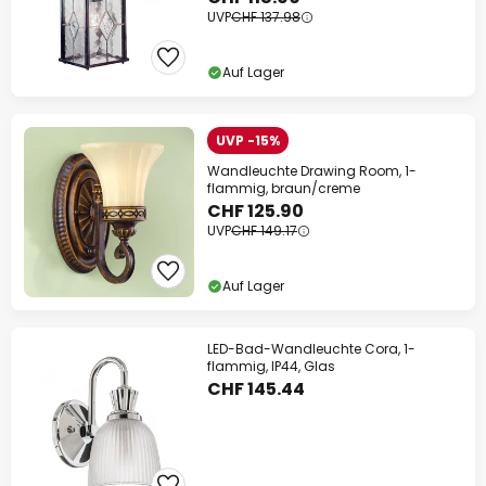
UVP
CHF 137.98
Auf Lager
UVP -15%
Wandleuchte Drawing Room, 1-
flammig, braun/creme
CHF 125.90
UVP
CHF 149.17
Auf Lager
LED-Bad-Wandleuchte Cora, 1-
flammig, IP44, Glas
CHF 145.44