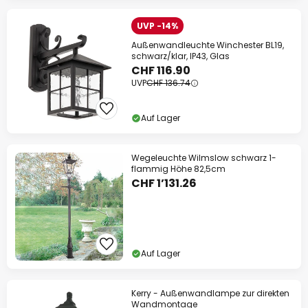
UVP -14%
Außenwandleuchte Winchester BL19,
schwarz/klar, IP43, Glas
CHF 116.90
UVP
CHF 136.74
Auf Lager
Wegeleuchte Wilmslow schwarz 1-
flammig Höhe 82,5cm
CHF 1’131.26
Auf Lager
Kerry - Außenwandlampe zur direkten
Wandmontage