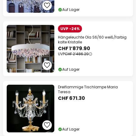
Auf Lager
UVP -24%
Hängeleuchte Ola S6/60 weiß/farbig
kalte Kristalle
CHF 1’879.90
UVP
CHF 2’486.29
Auf Lager
Dreiflammige Tischlampe Maria
Teresa
CHF 671.30
Auf Lager