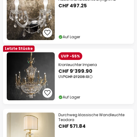
CHF 497.25
Auf Lager
Letzte Stücke
UVP -55%
Kronleuchter Imperia
CHF 9’399.90
UVP
CHF 21’208.13
Auf Lager
Durchweg klassische Wandleuchte
Teodora
CHF 571.84