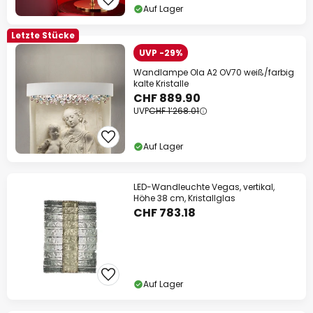
Auf Lager
Letzte Stücke
UVP -29%
Wandlampe Ola A2 OV70 weiß/farbig
kalte Kristalle
CHF 889.90
UVP
CHF 1’268.01
Auf Lager
LED-Wandleuchte Vegas, vertikal,
Höhe 38 cm, Kristallglas
CHF 783.18
Auf Lager