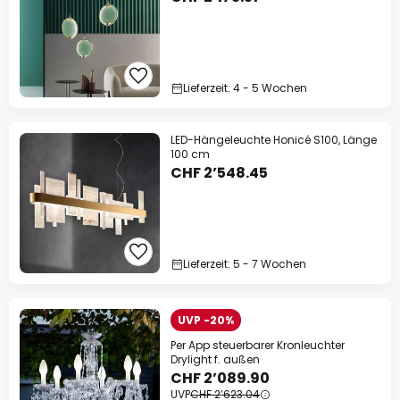
Lieferzeit: 4 - 5 Wochen
LED-Hängeleuchte Honicé S100, Länge
100 cm
CHF 2’548.45
Lieferzeit: 5 - 7 Wochen
UVP -20%
Per App steuerbarer Kronleuchter
Drylight f. außen
CHF 2’089.90
UVP
CHF 2’623.04