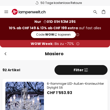
50 Tage kostenlose Retoure
Zum
Sch
Extra Rabatt
Inhalt
springen
10% Rabatt
ab CHF 149
Nur
01D 01H 53M 28S
10% ab CHF 149 & 13% ab CHF 199 extra
auf fast alles
he
13% Rabatt
ab CHF 199
Code:
WOW
kopieren
auf fast alles*
WOW Week:
Bis zu -70%
Ihr Code:
WOW
kopieren
Masiero
Jetzt einlösen
92 Artikel
Filter
*Ausgenommene Hersteller
6-flammiger LED-Außen-Kronleuchter
Drylight S6
CHF 1’553.93