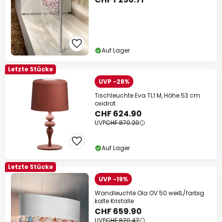
Auf Lager
Letzte Stücke
UVP -28%
Tischleuchte Eva TL1 M, Höhe 53 cm
oxidrot
CHF 624.90
UVP
CHF 870.20
Auf Lager
Letzte Stücke
UVP -19%
Wandleuchte Ola OV 50 weiß/farbig
kalte Kristalle
CHF 659.90
UVP
CHF 820.47