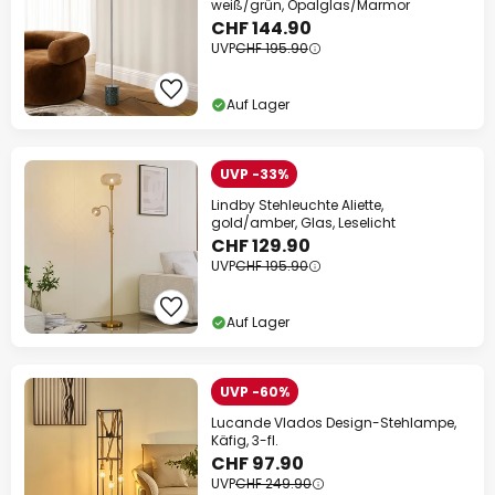
weiß/grün, Opalglas/Marmor
CHF 144.90
UVP
CHF 195.90
Auf Lager
UVP -33%
Lindby Stehleuchte Aliette,
gold/amber, Glas, Leselicht
CHF 129.90
UVP
CHF 195.90
Auf Lager
UVP -60%
Lucande Vlados Design-Stehlampe,
Käfig, 3-fl.
CHF 97.90
UVP
CHF 249.90