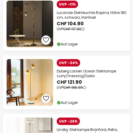
UVP -11%
Lucande Stehleuchte Ropina, Höhe 180
cm, schwarz, Hanfseil
CHF 104.90
UVP
CHF 117.90
Auf Lager
UVP -34%
Dyberg Larsen Ocean Stehlampe
curry/messing/türkis
CHF 121.90
UVP
CHF 186.99
Auf Lager
UVP -26%
Lindby Stehlampe Branford, Retro,