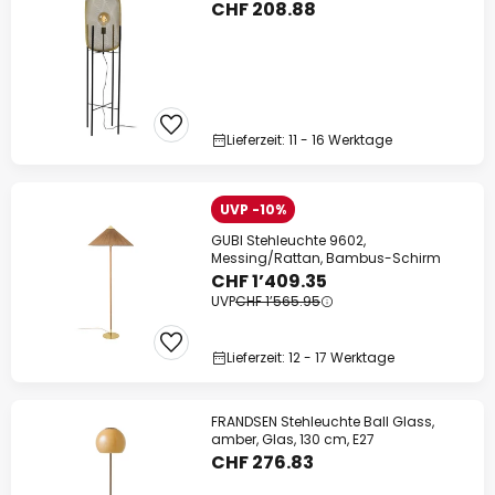
CHF 208.88
Lieferzeit: 11 - 16 Werktage
UVP -10%
GUBI Stehleuchte 9602,
Messing/Rattan, Bambus-Schirm
CHF 1’409.35
UVP
CHF 1’565.95
Lieferzeit: 12 - 17 Werktage
FRANDSEN Stehleuchte Ball Glass,
amber, Glas, 130 cm, E27
CHF 276.83