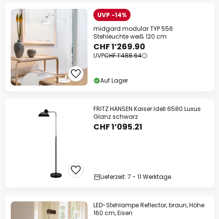
UVP -14%
midgard modular TYP 556
Stehleuchte weiß 120 cm
CHF 1’269.90
UVP
CHF 1’488.64
Auf Lager
FRITZ HANSEN Kaiser Idell 6580 Luxus
Glanz schwarz
CHF 1’095.21
Lieferzeit: 7 - 11 Werktage
LED-Stehlampe Reflector, braun, Höhe
160 cm, Eisen