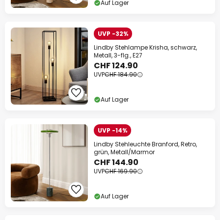
Auf Lager
UVP -32%
Lindby Stehlampe Krisha, schwarz,
Metall, 3-flg., E27
CHF 124.90
UVP
CHF 184.90
Auf Lager
UVP -14%
Lindby Stehleuchte Branford, Retro,
grün, Metall/Marmor
CHF 144.90
UVP
CHF 169.90
Auf Lager