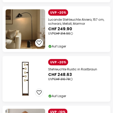
UVP -20%
Lucande Stehleuchte Alviero, 157 cm,
schwarz, Metall, Marmor
CHF 249.90
UVP
CHF 314.90
Auf Lager
UVP -20%
Stehleuchte Rustic in Rostbraun
CHF 248.63
UVP
CHF 310.78
Auf Lager
UVP -10%