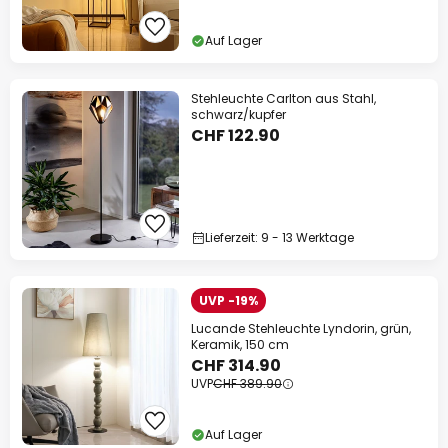
Auf Lager
Stehleuchte Carlton aus Stahl,
schwarz/kupfer
CHF 122.90
Lieferzeit: 9 - 13 Werktage
UVP -19%
Lucande Stehleuchte Lyndorin, grün,
Keramik, 150 cm
CHF 314.90
UVP
CHF 389.90
Auf Lager