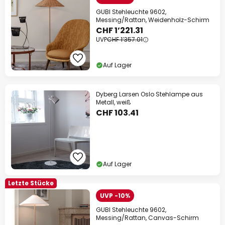
GUBI Stehleuchte 9602,
Messing/Rattan, Weidenholz-Schirm
CHF 1’221.31
UVP
CHF 1’357.01
Auf Lager
Dyberg Larsen Oslo Stehlampe aus
Metall, weiß
CHF 103.41
Auf Lager
Letzte Stücke
UVP -10%
GUBI Stehleuchte 9602,
Messing/Rattan, Canvas-Schirm