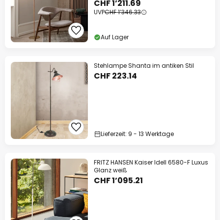
CHF 1’211.69
UVP
CHF 1’346.33
Auf Lager
Stehlampe Shanta im antiken Stil
CHF 223.14
Lieferzeit: 9 - 13 Werktage
FRITZ HANSEN Kaiser Idell 6580-F Luxus
Glanz weiß
CHF 1’095.21