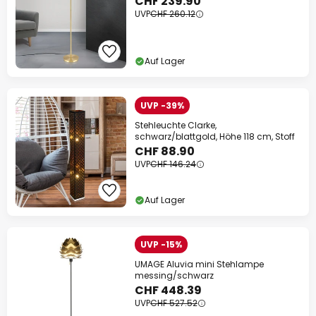
CHF 239.90
UVP
CHF 260.12
Auf Lager
UVP -39%
Stehleuchte Clarke,
schwarz/blattgold, Höhe 118 cm, Stoff
CHF 88.90
UVP
CHF 146.24
Auf Lager
UVP -15%
UMAGE Aluvia mini Stehlampe
messing/schwarz
CHF 448.39
UVP
CHF 527.52