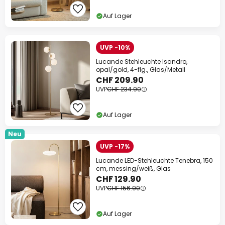
Auf Lager
UVP -10%
Lucande Stehleuchte Isandro,
opal/gold, 4-flg., Glas/Metall
CHF 209.90
UVP
CHF 234.90
Auf Lager
Neu
UVP -17%
Lucande LED-Stehleuchte Tenebra, 150
cm, messing/weiß, Glas
CHF 129.90
UVP
CHF 156.90
Auf Lager