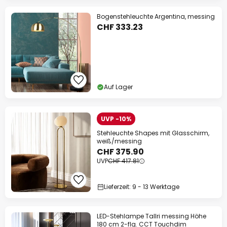
Bogenstehleuchte Argentina, messing
CHF 333.23
Auf Lager
UVP -10%
Stehleuchte Shapes mit Glasschirm,
weiß/messing
CHF 375.90
UVP
CHF 417.81
Lieferzeit: 9 - 13 Werktage
LED-Stehlampe Tallri messing Höhe
180 cm 2-flg. CCT Touchdim