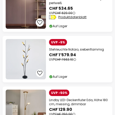
perlweiß
CHF 534.65
UVP
CHF 629.00
Produktdatenblatt
Auf Lager
UVP -5%
Stehleuchte Notaio, siebenflammig
CHF 1’579.94
UVP
CHF 1’663.10
Auf Lager
UVP -50%
Lindby LED-Deckenfluter Eda, Höhe 180
cm, messing, dimmbar
CHF 129.90
UVP
CHF 259.90