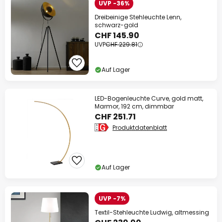
UVP -36%
Dreibeinige Stehleuchte Lenn,
schwarz-gold
CHF 145.90
UVP
CHF 229.81
Auf Lager
LED-Bogenleuchte Curve, gold matt,
Marmor, 192 cm, dimmbar
CHF 251.71
Produktdatenblatt
Auf Lager
UVP -7%
Textil-Stehleuchte Ludwig, altmessing