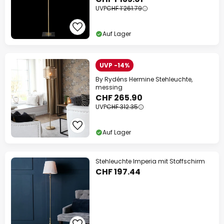
UVP
CHF 1’261.79
Auf Lager
UVP -14%
By Rydéns Hermine Stehleuchte,
messing
CHF 265.90
UVP
CHF 312.35
Auf Lager
Stehleuchte Imperia mit Stoffschirm
CHF 197.44