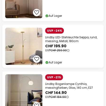
Auf Lager
UVP -24%
Lindby LED-Stehleuchte Seppa, rund,
messing, Metall, 180cm
CHF 195.90
UVP
CHF 259.90
Auf Lager
UVP -21%
Lindby Bogenlampe Cynthia,
messingfarben, Glas, 140 cm, E27
CHF 144.90
UVP
CHF 184.90