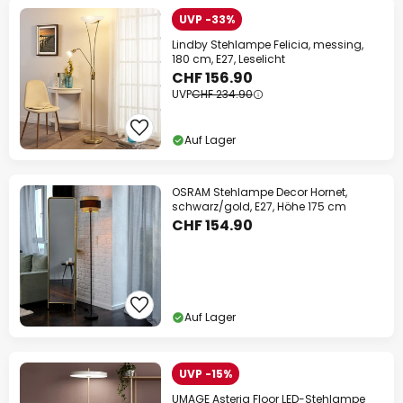
UVP -33%
Lindby Stehlampe Felicia, messing,
180 cm, E27, Leselicht
CHF 156.90
UVP
CHF 234.90
Auf Lager
OSRAM Stehlampe Decor Hornet,
schwarz/gold, E27, Höhe 175 cm
CHF 154.90
Auf Lager
UVP -15%
UMAGE Asteria Floor LED-Stehlampe