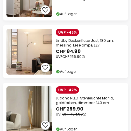
Auf Lager
UVP -45%
Lindby Deckenfluter Jost, 180 cm,
messing, Leselampe, E27
CHF 84.90
UVP
CHF 156.90
Auf Lager
UVP -42%
Lucande LED-Stehleuchte Marija,
goldfarben, dimmbar, 140 cm
CHF 259.90
UVP
CHF 454.90
Auf Lager