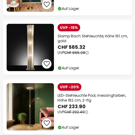
Auf Lager
UVP -15%
Slamp Bach Stehleuchte, Höhe 161 cm,
gold
CHF 565.32
UVP
CHF 665.08
Auf Lager
UVP -20%
LED-Stehleuchte Pool, messingfarben,
Höhe 182 cm, 2-flg.
CHF 233.90
UVP
CHF 292.49
Auf Lager