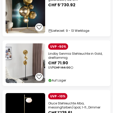
CHF 5’730.92
Lieferzeit: 9 - 13 Werktage
UVP -50%
Lindby Senmia Stehleuchte in Gold,
dreiflammig
CHF 71.90
UVP
CHF 144.90
Auf Lager
UVP -10%
Oluce Stehleuchte Alba,
messingfarben/opal, 1-fl., Dimmer
CHF 1’135.61