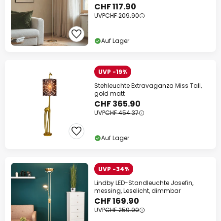
CHF 117.90
UVP
CHF 209.90
Auf Lager
UVP -19%
Stehleuchte Extravaganza Miss Tall,
gold matt
CHF 365.90
UVP
CHF 454.37
Auf Lager
UVP -34%
Lindby LED-Standleuchte Josefin,
messing, Leselicht, dimmbar
CHF 169.90
UVP
CHF 259.90