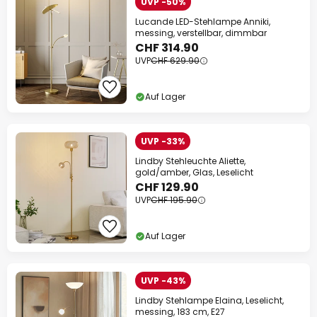
UVP -50%
Lucande LED-Stehlampe Anniki,
messing, verstellbar, dimmbar
CHF 314.90
UVP
CHF 629.90
Auf Lager
UVP -33%
Lindby Stehleuchte Aliette,
gold/amber, Glas, Leselicht
CHF 129.90
UVP
CHF 195.90
Auf Lager
UVP -43%
Lindby Stehlampe Elaina, Leselicht,
messing, 183 cm, E27