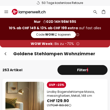
50 Tage kostenlose Retoure
Zum
Sch
Extra Rabatt
Inhalt
springen
10% Rabatt
ab CHF 149
Nur
02D 14H 56M 58S
10% ab CHF 149 & 13% ab CHF 199 extra
auf fast alles
he
13% Rabatt
ab CHF 199
Code:
WOW
kopieren
auf fast alles*
WOW Week:
Bis zu -70%
Ihr Code:
WOW
kopieren
Goldene Stehlampen Wohnzimmer
Jetzt einlösen
253 Artikel
Filter
1
*Ausgenommene Hersteller
UVP -23%
Lindby Bogenstehlampe Moisia,
messingfarben, Metall, 148 cm
CHF 129.90
UVP
CHF 169.90