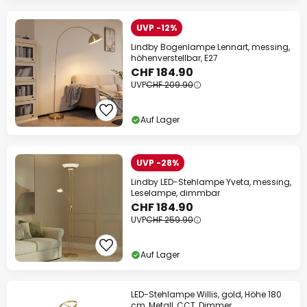
UVP -12%
Lindby Bogenlampe Lennart, messing,
höhenverstellbar, E27
CHF 184.90
UVP
CHF 209.90
Auf Lager
UVP -28%
Lindby LED-Stehlampe Yveta, messing,
Leselampe, dimmbar
CHF 184.90
UVP
CHF 259.90
Auf Lager
LED-Stehlampe Willis, gold, Höhe 180
cm, Metall, CCT, Dimmer