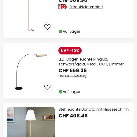
CHF 509.90
Produktdatenblatt
Auf Lager
UVP -10%
LED-Bogenleuchte Ringlux,
schwarz/gold, Metall, CCT, Dimmer
CHF 559.36
UVP
CHF 621.51
Auf Lager
Stehleuchte Donata mit Plisseeschirm
CHF 408.46