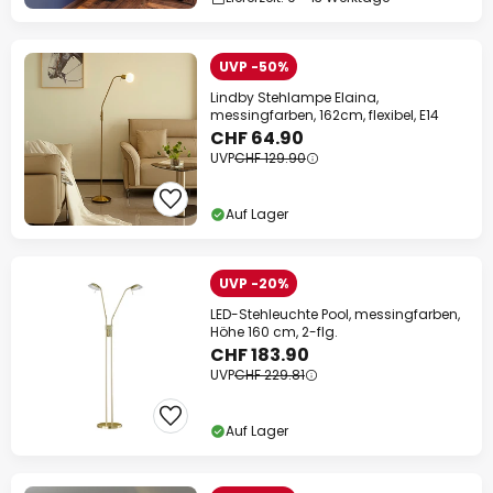
UVP -50%
Lindby Stehlampe Elaina,
messingfarben, 162cm, flexibel, E14
CHF 64.90
UVP
CHF 129.90
Auf Lager
UVP -20%
LED-Stehleuchte Pool, messingfarben,
Höhe 160 cm, 2-flg.
CHF 183.90
UVP
CHF 229.81
Auf Lager