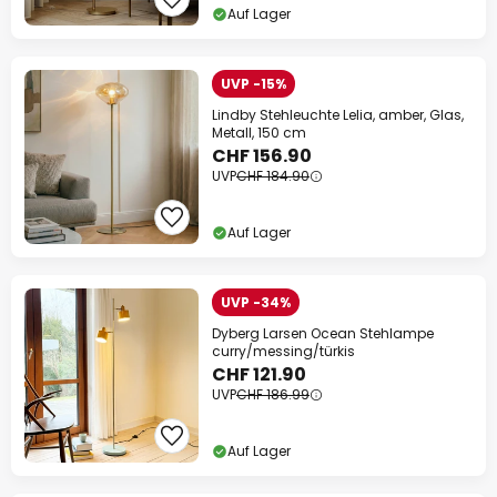
Auf Lager
UVP -15%
Lindby Stehleuchte Lelia, amber, Glas,
Metall, 150 cm
CHF 156.90
UVP
CHF 184.90
Auf Lager
UVP -34%
Dyberg Larsen Ocean Stehlampe
curry/messing/türkis
CHF 121.90
UVP
CHF 186.99
Auf Lager