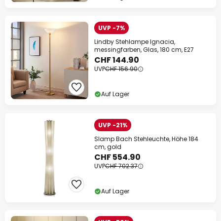
UVP -7%
Lindby Stehlampe Ignacia,
messingfarben, Glas, 180 cm, E27
CHF 144.90
UVP
CHF 156.90
Auf Lager
UVP -21%
Slamp Bach Stehleuchte, Höhe 184
cm, gold
CHF 554.90
UVP
CHF 702.37
Auf Lager