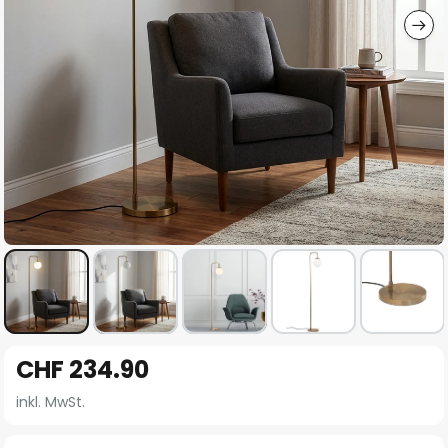
Zum
CHF 234.90
Anfang
der
inkl. MwSt.
Bildgalerie