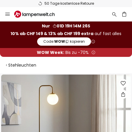
50 Tage kostenlose Retoure
Zum
Inhalt
springen
Nur
01D 19H 14M 25S
10% ab CHF 149 & 13% ab CHF 199 extra
auf fast alles
he
Code:
WOW
kopieren
WOW Week:
Bis zu -70%
Stehleuchten
Zum
Ende
der
Bildgalerie
springen