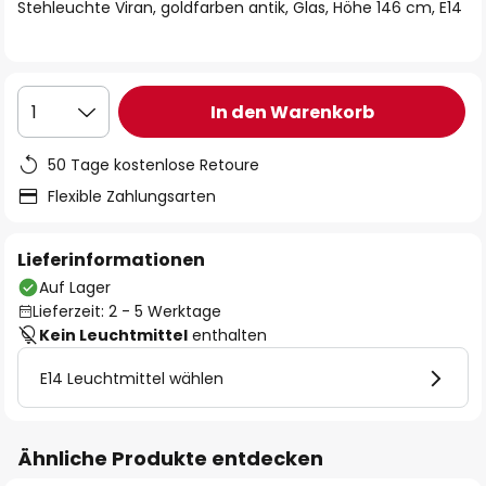
springen
Stehleuchte Viran, goldfarben antik, Glas, Höhe 146 cm, E14
In den Warenkorb
1
50 Tage kostenlose Retoure
Flexible Zahlungsarten
Lieferinformationen
Auf Lager
Lieferzeit: 2 - 5 Werktage
Kein Leuchtmittel
enthalten
E14 Leuchtmittel wählen
Ähnliche Produkte entdecken