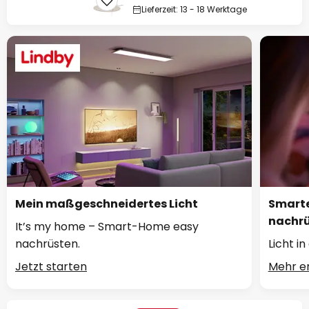
Lieferzeit: 13 - 18 Werktage
Mein maßgeschneidertes Licht
Smarte
nachr
It’s my home – Smart-Home easy
nachrüsten.
Licht i
Jetzt starten
Mehr e