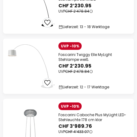
CHF 2’230.95
UVP
CHF 2’478.84
Lieferzeit: 13 - 18 Werktage
UVP -10%
Foscarini Twiggy Elle MyLight
Stehlampe weiß
CHF 2’230.95
UVP
CHF 2’478.84
Lieferzeit: 12 - 17 Werktage
UVP -10%
Foscarini Caboche Plus MyLight LED-
Stehleuchte 178 cm klar
CHF 3’989.76
UVP
CHF 4’433.07