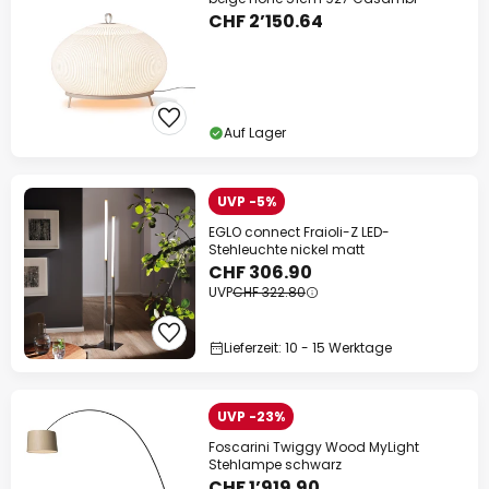
CHF 2’150.64
Auf Lager
UVP -5%
EGLO connect Fraioli-Z LED-
Stehleuchte nickel matt
CHF 306.90
UVP
CHF 322.80
Lieferzeit: 10 - 15 Werktage
UVP -23%
Foscarini Twiggy Wood MyLight
Stehlampe schwarz
CHF 1’919.90