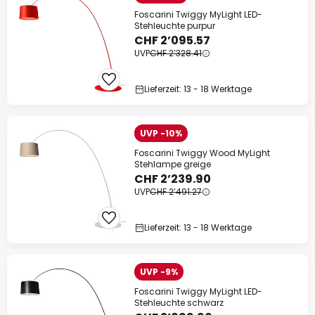
Foscarini Twiggy MyLight LED-
Stehleuchte purpur
CHF 2’095.57
UVP
CHF 2’328.41
Lieferzeit: 13 - 18 Werktage
UVP -10%
Foscarini Twiggy Wood MyLight
Stehlampe greige
CHF 2’239.90
UVP
CHF 2’491.27
Lieferzeit: 13 - 18 Werktage
UVP -9%
Foscarini Twiggy MyLight LED-
Stehleuchte schwarz