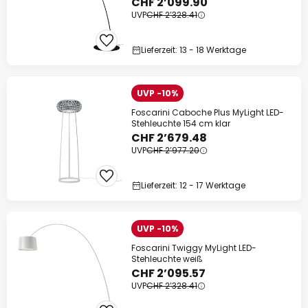
CHF 2’099.90
UVP
CHF 2’328.41
Lieferzeit: 13 - 18 Werktage
UVP -10%
Foscarini Caboche Plus MyLight LED-
Stehleuchte 154 cm klar
CHF 2’679.48
UVP
CHF 2’977.20
Lieferzeit: 12 - 17 Werktage
UVP -10%
Foscarini Twiggy MyLight LED-
Stehleuchte weiß
CHF 2’095.57
UVP
CHF 2’328.41