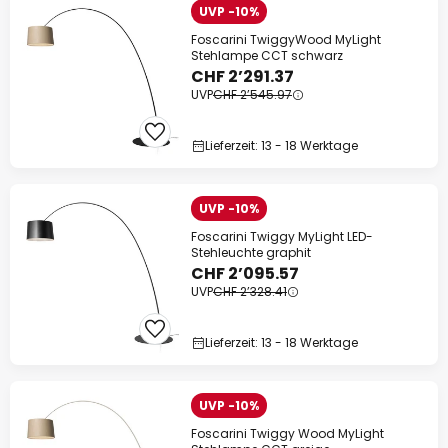
UVP -10%
Foscarini TwiggyWood MyLight
Stehlampe CCT schwarz
CHF 2’291.37
UVP
CHF 2’545.97
Lieferzeit: 13 - 18 Werktage
UVP -10%
Foscarini Twiggy MyLight LED-
Stehleuchte graphit
CHF 2’095.57
UVP
CHF 2’328.41
Lieferzeit: 13 - 18 Werktage
UVP -10%
Foscarini Twiggy Wood MyLight