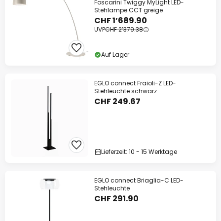
Foscarini Twiggy MyLight LED-
Stehlampe CCT greige
CHF 1’689.90
UVP
CHF 2’379.38
Auf Lager
EGLO connect Fraioli-Z LED-
Stehleuchte schwarz
CHF 249.67
Lieferzeit: 10 - 15 Werktage
EGLO connect Briaglia-C LED-
Stehleuchte
CHF 291.90