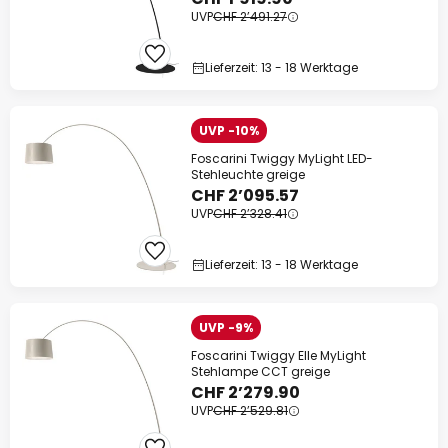
UVP
CHF 2’491.27
Lieferzeit: 13 - 18 Werktage
UVP -10%
Foscarini Twiggy MyLight LED-
Stehleuchte greige
CHF 2’095.57
UVP
CHF 2’328.41
Lieferzeit: 13 - 18 Werktage
UVP -9%
Foscarini Twiggy Elle MyLight
Stehlampe CCT greige
CHF 2’279.90
UVP
CHF 2’529.81