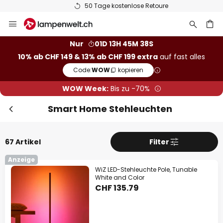
50 Tage kostenlose Retoure
Zum
Sch
Extra Rabatt
Inhalt
springen
Nur
01D 13H 45M 37S
10% Rabatt
ab CHF 149
10% ab CHF 149 & 13% ab CHF 199 extra
auf fast alles
he
13% Rabatt
ab CHF 199
Code:
WOW
kopieren
WOW Week:
Bis zu -70%
auf fast alles*
Ihr Code:
WOW
kopieren
Smart Home Stehleuchten
Jetzt einlösen
67 Artikel
Filter
*Ausgenommene Hersteller
Anzeige
WiZ LED-Stehleuchte Pole, Tunable
White and Color
CHF 135.79