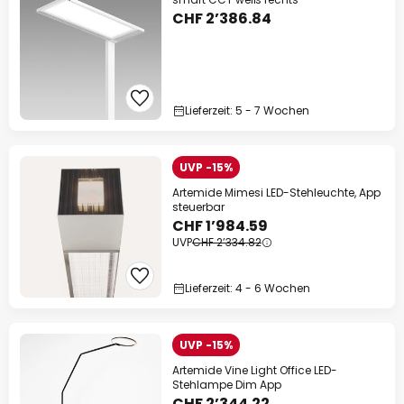
CHF 2’386.84
Lieferzeit: 5 - 7 Wochen
UVP -15%
Artemide Mimesi LED-Stehleuchte, App
steuerbar
CHF 1’984.59
UVP
CHF 2’334.82
Lieferzeit: 4 - 6 Wochen
UVP -15%
Artemide Vine Light Office LED-
Stehlampe Dim App
CHF 2’344.22