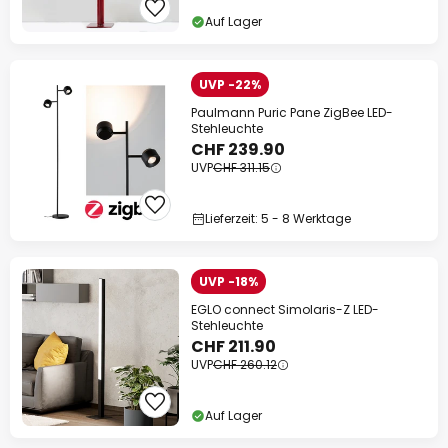
Auf Lager
UVP -22%
Paulmann Puric Pane ZigBee LED-
Stehleuchte
CHF 239.90
UVP
CHF 311.15
Lieferzeit: 5 - 8 Werktage
UVP -18%
EGLO connect Simolaris-Z LED-
Stehleuchte
CHF 211.90
UVP
CHF 260.12
Auf Lager