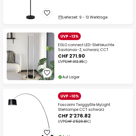
Lieferzeit: 9 - 13 Werktage
UVP -13%
EGLO connect LED-Stehleuchte
Savilanas-Z, schwarz, CCT
CHF 271.90
UVP
CHF 312.35
Auf Lager
UVP -10%
Foscarini TwiggyElle MyLight
Stehlampe CCT schwarz
CHF 2’276.82
UVP
CHF 2’529.81