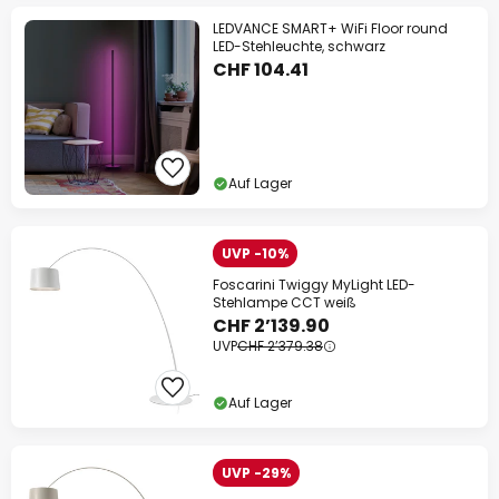
LEDVANCE SMART+ WiFi Floor round
LED-Stehleuchte, schwarz
CHF 104.41
Auf Lager
UVP -10%
Foscarini Twiggy MyLight LED-
Stehlampe CCT weiß
CHF 2’139.90
UVP
CHF 2’379.38
Auf Lager
UVP -29%