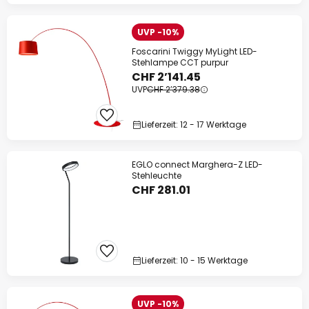
UVP -10%
Foscarini Twiggy MyLight LED-
Stehlampe CCT purpur
CHF 2’141.45
UVP
CHF 2’379.38
Lieferzeit: 12 - 17 Werktage
EGLO connect Marghera-Z LED-
Stehleuchte
CHF 281.01
Lieferzeit: 10 - 15 Werktage
UVP -10%