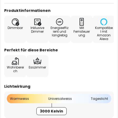
Produktinformationen
Dimmbar
Inklusive
Energieeffiz
Mit
Kompatibe
Dimmer
ient und
Fernsteuer
l mit
langlebig
ung
Amazon
Alexa
Perfekt für diese Bereiche
Wohnberei
Esszimmer
ch
Lichtwirkung
Warmweiss
Universalweiss
Tageslicht
3000 Kelvin