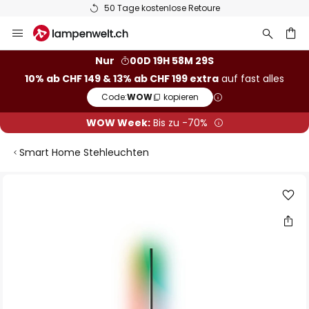
50 Tage kostenlose Retoure
Zum
Inhalt
springen
Nur
00D 19H 58M 28S
10% ab CHF 149 & 13% ab CHF 199 extra
auf fast alles
he
Code:
WOW
kopieren
WOW Week:
Bis zu -70%
Smart Home Stehleuchten
Zum
Ende
der
Bildgalerie
springen