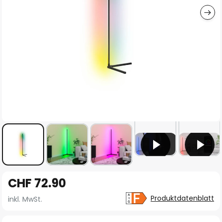
Zum
CHF 72.90
Anfang
der
Produktdatenblatt
inkl. MwSt.
Bildgalerie