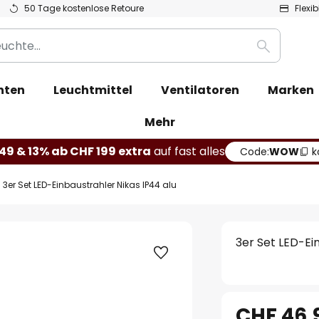
50 Tage kostenlose Retoure
Flexi
Suche
hten
Leuchtmittel
Ventilatoren
Marken
Mehr
49 & 13% ab CHF 199 extra
auf fast alles
Code:
WOW
k
3er Set LED-Einbaustrahler Nikas IP44 alu
3er Set LED-Ei
CHF 46.