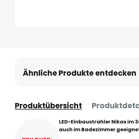
Zum
Anfang
der
Bildgalerie
springen
Ähnliche Produkte entdecken
Produktübersicht
Produktdeta
LED-Einbaustrahler Nikas im 3
auch im Badezimmer geeigne