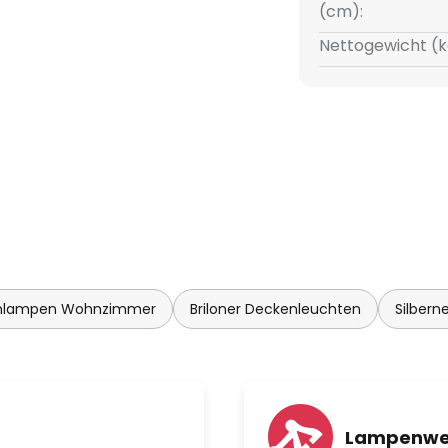
(cm):
Nettogewicht (k
ßen mit Terminalbox (kein
enlampen Wohnzimmer
Briloner Deckenleuchten
Silber
h Schutzart IP44
 Zubehör, nicht im Lieferumfang
cht technisch wirkenden LED-
ltet werden.
Lampenwel