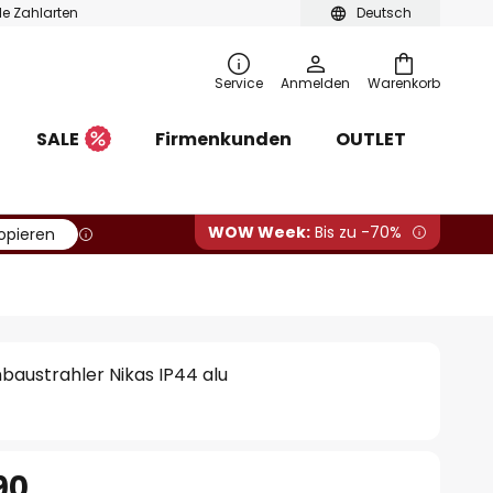
ble Zahlarten
Deutsch
Service
Anmelden
Warenkorb
SALE
Firmenkunden
OUTLET
WOW Week:
Bis zu -70%
opieren
nbaustrahler Nikas IP44 alu
90