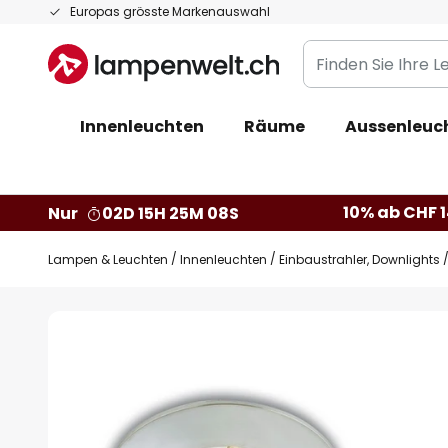
Zum
Europas grösste Markenauswahl
Inhalt
Finden
springen
Sie
Ihre
Innenleuchten
Räume
Aussenleuc
Leuchte...
10% ab CHF 1
Nur
02D 15H 25M 07S
Lampen & Leuchten
Innenleuchten
Einbaustrahler, Downlights
Zum
Ende
der
Bildgalerie
springen