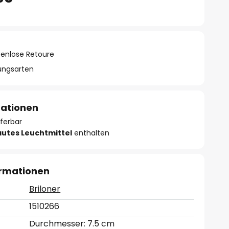
tenlose Retoure
lungsarten
mationen
eferbar
autes Leuchtmittel
enthalten
ormationen
Briloner
1510266
Durchmesser: 7.5 cm