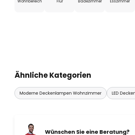
Wohnbereich
Flur
Badezimmer
Esszimmer
- rostfrei
- geringe Wärmeentwicklung
- geringe Einbautiefe
- leichtes und sicheres Anschlie
Transformator nötig)
Ähnliche Kategorien
- beliebig erweiterbar
Moderne Deckenlampen Wohnzimmer
LED Deck
- geeignet für Badezimmer durc
Mit einem Diffusoraufsatz (siehe
enthalten) können die häufig re
Einbauleuchten wohnlicher gesta
Wünschen Sie eine Beratung?