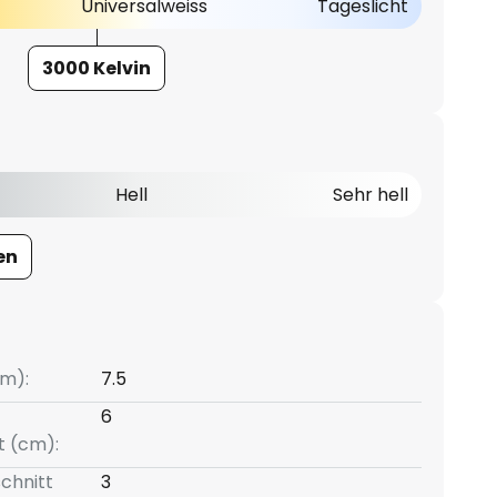
Universalweiss
Tageslicht
3000 Kelvin
Hell
Sehr hell
en
m):
7.5
6
t (cm):
chnitt
3