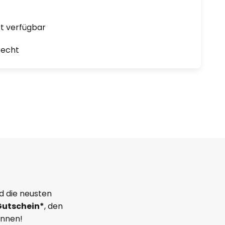
ort verfügbar
recht
d die neusten
Gutschein*
, den
önnen!