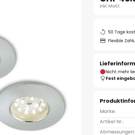
inkl. MwSt.
50 Tage kos
Flexible Zah
Lieferinfor
Nicht mehr li
Fest eingeb
Produktinf
Marke:
Artikel Nr.:
Abmessungen: