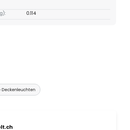
g):
0.114
ne Deckenleuchten
t.ch