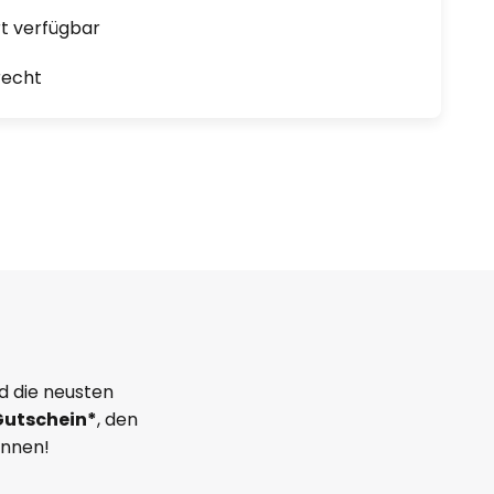
ort verfügbar
recht
d die neusten
Gutschein*
, den
önnen!