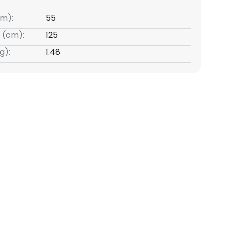
m):
55
 (cm):
125
g):
1.48