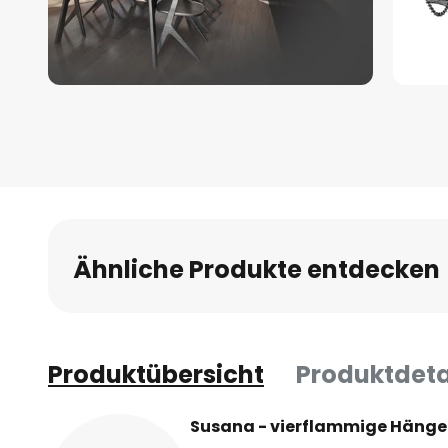
Zum
Anfang
der
Bildgalerie
springen
Ähnliche Produkte entdecken
Produktübersicht
Produktdeta
Susana - vierflammige Hänge