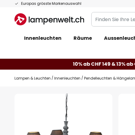
Zum
Europas grösste Markenauswahl
Inhalt
Finden
springen
Sie
Ihre
Innenleuchten
Räume
Aussenleuc
Leuchte...
10% ab CHF 149 & 13% ab 
Lampen & Leuchten
Innenleuchten
Pendelleuchten & Hängela
Zum
Ende
der
Bildgalerie
springen