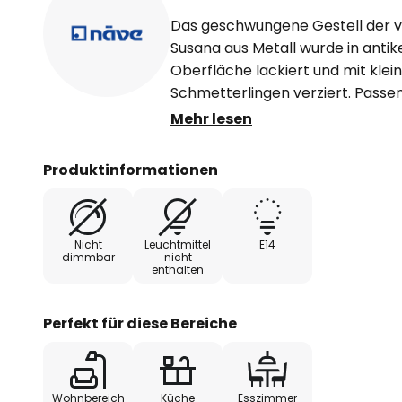
Das geschwungene Gestell der 
Susana aus Metall wurde in ant
Oberfläche lackiert und mit kle
Schmetterlingen verziert. Passe
Schirme aus grauem Stoff mit le
Mehr lesen
komplettiert hervorragend Essz
Wohnküche im Landhausstil. Um 
Produktinformationen
erhellen, lassen sich in die E14
40 W auch moderne LED-Leuchtmit
in Bezug auf die Energieeffizienz
Nicht
Leuchtmittel
E14
Vielfaches längere Lebensdaue
dimmbar
nicht
enthalten
auszeichnen.
Perfekt für diese Bereiche
Wohnbereich
Küche
Esszimmer