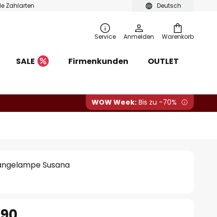
ble Zahlarten
Deutsch
Service
Anmelden
Warenkorb
SALE
Firmenkunden
OUTLET
WOW Week:
Bis zu -70%
Hängelampe Susana
.90