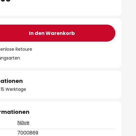
In den Warenkorb
tenlose Retoure
lungsarten
mationen
 - 15 Werktage
ormationen
Näve
7000869