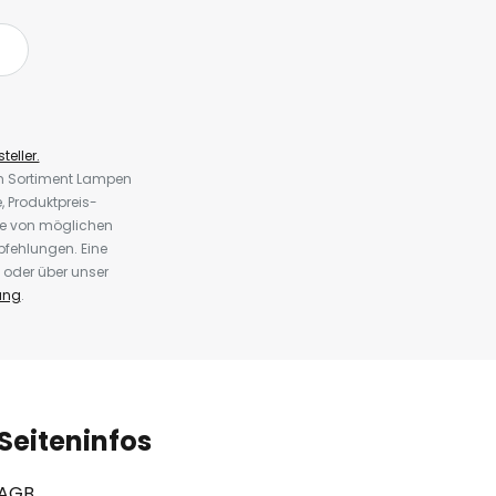
teller.
em Sortiment Lampen
 Produktpreis-
te von möglichen
fehlungen. Eine
 oder über unser
ung
.
Seiteninfos
AGB