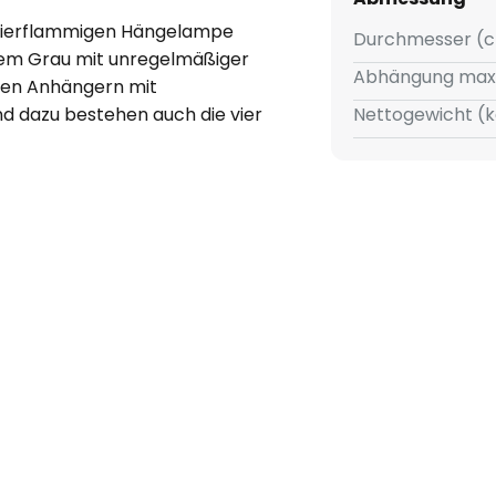
vierflammigen Hängelampe
Durchmesser (c
ikem Grau mit unregelmäßiger
Abhängung max
inen Anhängern mit
nd dazu bestehen auch die vier
Nettogewicht (k
ichter Struktur. Die Hängelampe
immer oder auch eine
den Tisch energiesparend zu
-Fassungen neben Glühlampen bis
tel einsetzen, die sich außer
 auch durch eine um ein
r gegenüber Glühlampen