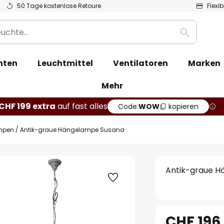
50 Tage kostenlose Retoure
Flexi
Suche
hten
Leuchtmittel
Ventilatoren
Marken
Mehr
CHF 199 extra
auf fast alles
Code:
WOW
kopieren
mpen
Antik-graue Hängelampe Susana
Antik-graue 
CHF 196