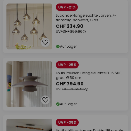
UVP -21%
Lucande Hängeleuchte Jarven, 7-
flammig, schwarz, Glas
CHF 234.90
UVP
CHF 299.90
Auf Lager
UVP -25%
Louis Poulsen Hängeleuchte PH 5 500,
grau, Ø 50 cm
CHF 794.90
UVP
CHF 1’065.55
Auf Lager
UVP -38%
Lindby Hängelampe Durbis, 116 cm, 4-