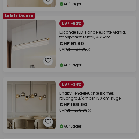
Auf Lager
Letzte Stücke
UVP -50%
Lucande LED-Hängeleuchte Alania,
transparent, Metall, 86,5cm
CHF 91.90
UVP
CHF 184.90
Auf Lager
UVP -34%
Lindby Pendelleuchte Isamer,
rauchgrau/amber, 130 cm, Kugel
CHF 169.90
UVP
CHF 259.90
Auf Lager