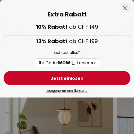
50 Tage kostenlose Retoure
Zum
Sch
Extra Rabatt
Inhalt
springen
10% Rabatt
ab CHF 149
10% ab CHF 149 & 13% ab CHF 199 extra
auf fast alles
Code:
WOW
kopieren
he
13% Rabatt
ab CHF 199
WOW Week:
Bis zu -70%
auf fast alles*
Graue Pendelleuchten &
Hängelampen
Ihr Code:
WOW
kopieren
Designer-Hängeleuchten
Moderne Pendelleuchten
Jetzt einlösen
*Ausgenommene Hersteller