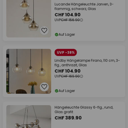
Lucande Hängeleuchte Jarven, 3-
flammig, schwarz, Glas
CHF 104.90
UVP
CHF 156.90
Auf Lager
UVP -38%
Lindby Hängelampe Firano, 110 cm, 3-
flg., anthrazit, Glas
CHF 104.90
UVP
CHF 169.90
Auf Lager
Hängeleuchte Glassy 6-flg., rund,
Glas grafit
CHF 389.90