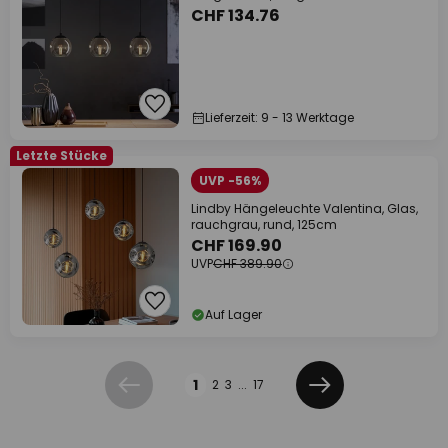
CHF 134.76
Lieferzeit: 9 - 13 Werktage
Letzte Stücke
UVP -56%
Lindby Hängeleuchte Valentina, Glas,
rauchgrau, rund, 125cm
CHF 169.90
UVP
CHF 389.90
Auf Lager
Seite
1
2
3
...
17
Zurück
Weiter