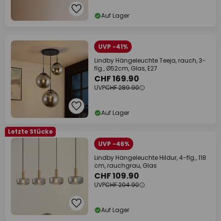
Auf Lager
UVP -41%
Lindby Hängeleuchte Teeja, rauch, 3-
flg., Ø52cm, Glas, E27
CHF 169.90
UVP
CHF 289.90
Auf Lager
Letzte Stücke
UVP -46%
Lindby Hängeleuchte Hildur, 4-flg., 118
cm, rauchgrau, Glas
CHF 109.90
UVP
CHF 204.90
Auf Lager