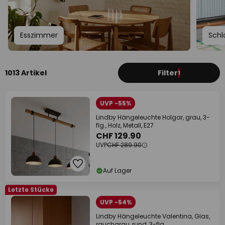
Esszimmer
Schl
1013 Artikel
Filter
1
UVP -55%
Lindby Hängeleuchte Holgar, grau, 3-
flg., Holz, Metall, E27
CHF 129.90
UVP
CHF 289.90
Auf Lager
Letzte Stücke
UVP -54%
Lindby Hängeleuchte Valentina, Glas,
rauchgrau, rund, 3-flg.