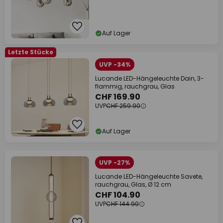
Auf Lager
Letzte Stücke
UVP -34%
Lucande LED-Hängeleuchte Dain, 3-
flammig, rauchgrau, Glas
CHF 169.90
UVP
CHF 259.90
Auf Lager
UVP -27%
Lucande LED-Hängeleuchte Savete,
rauchgrau, Glas, Ø 12 cm
CHF 104.90
UVP
CHF 144.90