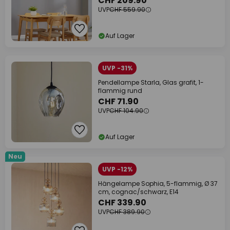
CHF 209.90
UVP
CHF 559.90
Auf Lager
UVP -31%
Pendellampe Starla, Glas grafit, 1-
flammig rund
CHF 71.90
UVP
CHF 104.90
Auf Lager
Neu
UVP -12%
Hängelampe Sophia, 5-flammig, Ø 37
cm, cognac/schwarz, E14
CHF 339.90
UVP
CHF 389.90