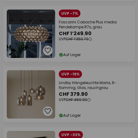
UVP -7%
Foscarini Caboche Plus media
Pendellampe R7s, grau
CHF 1’249.90
UVP
CHF 1’353.79
Auf Lager
UVP -19%
Lindby Hängeleuchte Marla, 6-
flammig, Glas, rauchgrau
CHF 379.90
UVP
CHF 469.90
Auf Lager
UVP -33%