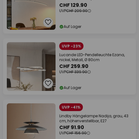
CHF 129.90
UVP
CHF 209.90
Auf Lager
UVP -23%
Lucande LED-Pendelleuchte Ezana,
nickel, Metall, Ø 80cm
CHF 259.90
UVP
CHF 339.90
Auf Lager
UVP -41%
Lindby Hängelampe Nadija, grau, 43
cm, höhenverstellbar, E27
CHF 91.90
UVP
CHF 156.90