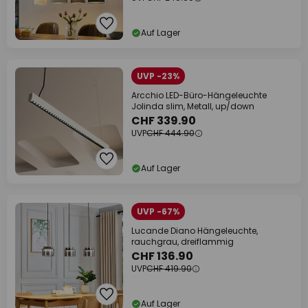
Auf Lager
UVP -23%
Arcchio LED-Büro-Hängeleuchte
Jolinda slim, Metall, up/down
CHF 339.90
UVP
CHF 444.90
Auf Lager
UVP -67%
Lucande Diano Hängeleuchte,
rauchgrau, dreiflammig
CHF 136.90
UVP
CHF 419.90
Auf Lager