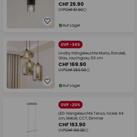
CHF 25.90
UVP
CHF 51.90
Auf Lager
UVP -34%
Lindby Hängeleuchte Marla, Rondell,
Glas, rauchgrau, 50 cm
CHF 169.90
UVP
CHF 259.90
Auf Lager
UVP -20%
LED-Hängeleuchte Tenso, nickel, 64
cm, Metall, CCT, Dimmer
CHF 153.90
UVP
CHF 193.25