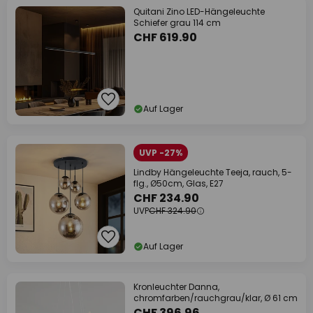
Quitani Zino LED-Hängeleuchte
Schiefer grau 114 cm
CHF 619.90
Auf Lager
UVP -27%
Lindby Hängeleuchte Teeja, rauch, 5-
flg., Ø50cm, Glas, E27
CHF 234.90
UVP
CHF 324.90
Auf Lager
Kronleuchter Danna,
chromfarben/rauchgrau/klar, Ø 61 cm
CHF 396.96