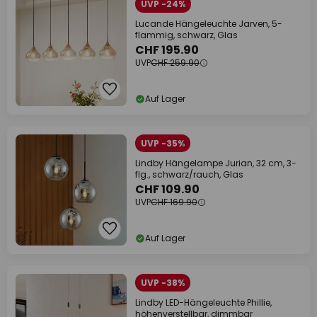
UVP -24%
Lucande Hängeleuchte Jarven, 5-
flammig, schwarz, Glas
CHF 195.90
UVP
CHF 259.90
Auf Lager
UVP -35%
Lindby Hängelampe Jurian, 32 cm, 3-
flg., schwarz/rauch, Glas
CHF 109.90
UVP
CHF 169.90
Auf Lager
UVP -38%
Lindby LED-Hängeleuchte Phillie,
höhenverstellbar, dimmbar