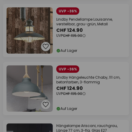
UVP -36%
Lindby Pendellampe Louisanne,
verstellbar, grau-grün, Metall
CHF 124.90
UVP
CHF 195.90
Auf Lager
UVP -36%
Lindby Hängeleuchte Chaby, 111 cm,
betonfarben, 3-flammig
CHF 124.90
UVP
CHF 195.90
Auf Lager
Hängelampe Ariscani, rauchgrau,
Länge 77 cm, 3-flg. Glas E27