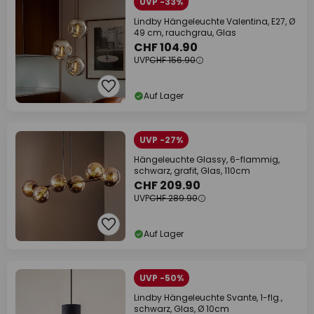
UVP -33%
Lindby Hängeleuchte Valentina, E27, Ø
49 cm, rauchgrau, Glas
CHF 104.90
UVP
CHF 156.90
Auf Lager
UVP -27%
Hängeleuchte Glassy, 6-flammig,
schwarz, grafit, Glas, 110cm
CHF 209.90
UVP
CHF 289.90
Auf Lager
UVP -50%
Lindby Hängeleuchte Svante, 1-flg.,
schwarz, Glas, Ø 10cm