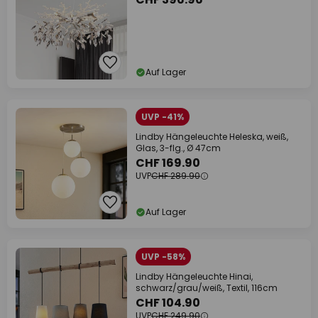
Auf Lager
UVP -41%
Lindby Hängeleuchte Heleska, weiß,
Glas, 3-flg., Ø 47cm
CHF 169.90
UVP
CHF 289.90
Auf Lager
UVP -58%
Lindby Hängeleuchte Hinai,
schwarz/grau/weiß, Textil, 116cm
CHF 104.90
UVP
CHF 249.90