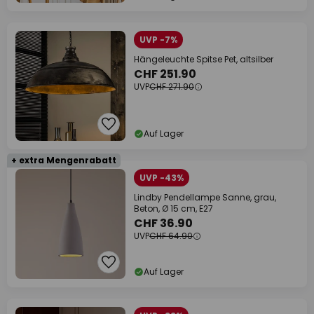
UVP -7%
Hängeleuchte Spitse Pet, altsilber
CHF 251.90
UVP
CHF 271.90
Auf Lager
+ extra Mengenrabatt
UVP -43%
Lindby Pendellampe Sanne, grau,
Beton, Ø 15 cm, E27
CHF 36.90
UVP
CHF 64.90
Auf Lager