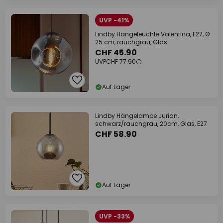
UVP -41%
Lindby Hängeleuchte Valentina, E27, Ø
25 cm, rauchgrau, Glas
CHF 45.90
UVP
CHF 77.90
Auf Lager
Lindby Hängelampe Jurian,
schwarz/rauchgrau, 20cm, Glas, E27
CHF 58.90
Auf Lager
UVP -33%