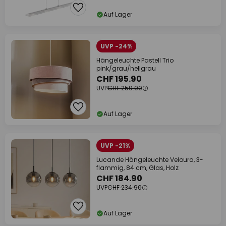
Auf Lager
UVP -24%
Hängeleuchte Pastell Trio
pink/grau/hellgrau
CHF 195.90
UVP
CHF 259.90
Auf Lager
UVP -21%
Lucande Hängeleuchte Veloura, 3-
flammig, 84 cm, Glas, Holz
CHF 184.90
UVP
CHF 234.90
Auf Lager