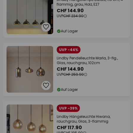
flammig, grau, Holz, E27
CHF 144.90
UVP
CHF 234.90
Auf Lager
UVP -44%
Lindby Pendelleuchte Marla, 3-flg.,
Glas, rauchgrau, 102cm
CHF 144.90
UVP
CHF 259.90
Auf Lager
UVP -39%
Lindby Hängeleuchte Hiwana,
rauchgrau, Glas, 3-flammig
CHF 117.90
UVP
CHF 195.90