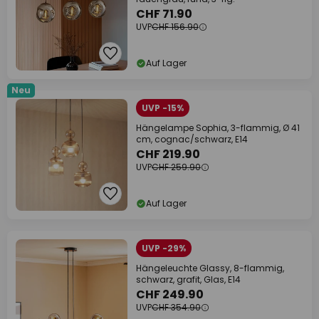
CHF 71.90
UVP
CHF 156.90
Auf Lager
Neu
UVP -15%
Hängelampe Sophia, 3-flammig, Ø 41
cm, cognac/schwarz, E14
CHF 219.90
UVP
CHF 259.90
Auf Lager
UVP -29%
Hängeleuchte Glassy, 8-flammig,
schwarz, grafit, Glas, E14
CHF 249.90
UVP
CHF 354.90