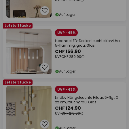
Auf Lager
Letzte Stücke
UVP -45%
Lucande LED-Deckenleuchte Korvitha,
5-flammig, grau, Glas
CHF 156.90
UVP
CHF 289.90
Auf Lager
Letzte Stücke
UVP -43%
Lindby Hängeleuchte Hildur, 5-flg., Ø
22 cm, rauchgrau, Glas
CHF 124.90
UVP
CHF 219.90
Auf Lager