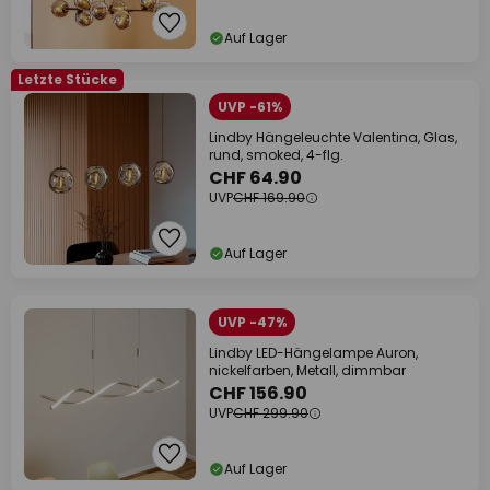
Auf Lager
Letzte Stücke
UVP -61%
Lindby Hängeleuchte Valentina, Glas,
rund, smoked, 4-flg.
CHF 64.90
UVP
CHF 169.90
Auf Lager
UVP -47%
Lindby LED-Hängelampe Auron,
nickelfarben, Metall, dimmbar
CHF 156.90
UVP
CHF 299.90
Auf Lager