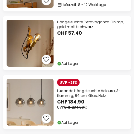
Lieferzeit: 8 - 12 Werktage
Hängeleuchte Extravaganza Chimp,
gold matt/schwarz
CHF 57.40
Auf Lager
UVP -21%
Lucande Hängeleuchte Veloura, 3-
flammig, 84 cm, Glas, Holz
CHF 184.90
UVP
CHF 234.90
Auf Lager