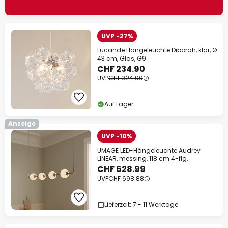
UVP -27%
Lucande Hängeleuchte Diborah, klar, Ø
43 cm, Glas, G9
CHF 234.90
UVP
CHF 324.90
Auf Lager
Anzeige
UVP -10%
UMAGE LED-Hängeleuchte Audrey
LINEAR, messing, 118 cm 4-flg.
CHF 628.99
UVP
CHF 698.88
Lieferzeit: 7 - 11 Werktage