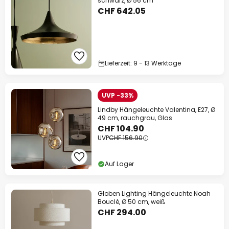
schwarz, Ø 56 cm
CHF 642.05
Lieferzeit: 9 - 13 Werktage
UVP -33%
Lindby Hängeleuchte Valentina, E27, Ø
49 cm, rauchgrau, Glas
CHF 104.90
UVP
CHF 156.90
Auf Lager
Globen Lighting Hängeleuchte Noah
Bouclé, Ø 50 cm, weiß
CHF 294.00