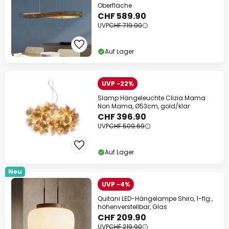
Oberfläche
CHF 589.90
UVP
CHF 719.90
Auf Lager
UVP -22%
Slamp Hängeleuchte Clizia Mama
Non Mama, Ø53cm, gold/klar
CHF 396.90
UVP
CHF 509.69
Auf Lager
Neu
UVP -4%
Quitani LED-Hängelampe Shiro, 1-flg.,
höhenverstellbar, Glas
CHF 209.90
UVP
CHF 219.90