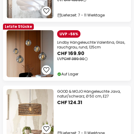
Lieferzeit: 7 - 11 Werktage
Letzte Stücke
UVP -56%
Lindby Hängeleuchte Valentina, Glas,
rauchgrau, rund, 125cm
CHF 169.90
UVP
CHF 389.90
Auf Lager
GOOD & MOJO Hängeleuchte Java,
natur/schwarz, Ø 50 cm, E27
CHF 124.31
Lieferzeit: 7 - 11 Werktage