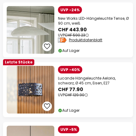
UVP -24%
New Works LED-Hängeleuchte Tense, Ø
90 cm, weiß
CHF 443.90
UVP
CHF 590.23
Produktdatenblatt
Auf Lager
Letzte Stücke
UVP -40%
Lucande Hängeleuchte Aeloria,
schwarz, Ø 45 cm, Eisen, E27
CHF 77.90
UVP
CHF 129.90
Auf Lager
UVP -5%