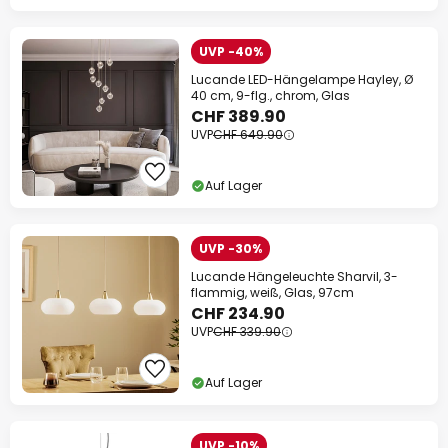
UVP -40%
Lucande LED-Hängelampe Hayley, Ø
40 cm, 9-flg., chrom, Glas
CHF 389.90
UVP
CHF 649.90
Auf Lager
UVP -30%
Lucande Hängeleuchte Sharvil, 3-
flammig, weiß, Glas, 97cm
CHF 234.90
UVP
CHF 339.90
Auf Lager
UVP -10%