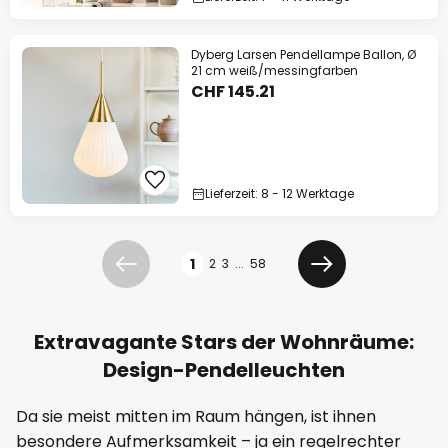
Dyberg Larsen Pendellampe Ballon, Ø
21 cm weiß/messingfarben
CHF 145.21
Lieferzeit: 8 - 12 Werktage
Seite
1
2
3
...
58
Zurück
Weiter
Extravagante Stars der Wohnräume:
Design-Pendelleuchten
Da sie meist mitten im Raum hängen, ist ihnen
besondere Aufmerksamkeit – ja ein regelrechter