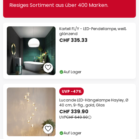
Riesiges Sortiment aus über 400 Marken.
Kartell FL/Y - LED-Pendellampe, weiß
glänzend
CHF 335.33
Auf Lager
UVP -47%
Lucande LED-Hängelampe Hayley, Ø
40 cm, 9-flg., gold, Glas
CHF 339.90
UVP
CHF 649.90
Auf Lager