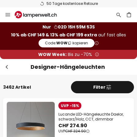
50 Tage kostenlose Retoure
Zum
Sch
Extra Rabatt
Inhalt
springen
10% Rabatt
ab CHF 149
Nur
02D 15H 59M 52S
10% ab CHF 149 & 13% ab CHF 199 extra
auf fast alles
he
13% Rabatt
ab CHF 199
Code:
WOW
kopieren
auf fast alles*
WOW Week:
Bis zu -70%
Ihr Code:
WOW
kopieren
Designer-Hängeleuchten
Jetzt einlösen
3462 Artikel
Filter
*Ausgenommene Hersteller
UVP -15%
Lucande LED-Hängeleuchte Daelor,
schwarz/Holz, CCT, dimmbar
CHF 274.90
UVP
CHF 324.90