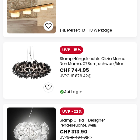
Lieferzeit: 13 - 18 Werktage
UVP -15%
Slamp Hängeleuchte Clizia Mama
Non Mama, Ø78cm, schwarz/klar
CHF 744.95
UVP
CHF 876.42
Auf Lager
UVP -22%
Slamp Clizia - Designer-
Pendelleuchte, weiß
CHF 313.90
UVP
CHF 404.02