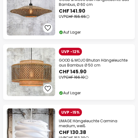
Bambus, Ø 60 cm
CHF 141.90
UVP
CHF 155.65
Auf Lager
UVP -12%
GOOD & MOJO Bhutan Hängeleuchte
aus Bambus Ø 50 cm
CHF 145.90
UVP
CHF 166.10
Auf Lager
UVP -15%
UMAGE Hängeleuchte Carmina
medium, weiß
CHF 130.38
UVP
CHF 153.39