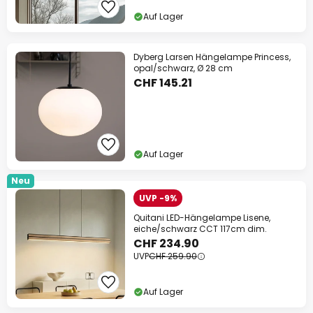
Auf Lager
Dyberg Larsen Hängelampe Princess,
opal/schwarz, Ø 28 cm
CHF 145.21
Auf Lager
Neu
UVP -9%
Quitani LED-Hängelampe Lisene,
eiche/schwarz CCT 117cm dim.
CHF 234.90
UVP
CHF 259.90
Auf Lager