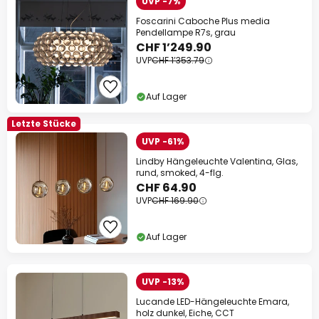
UVP -7%
Foscarini Caboche Plus media
Pendellampe R7s, grau
CHF 1’249.90
UVP
CHF 1’353.79
Auf Lager
Letzte Stücke
UVP -61%
Lindby Hängeleuchte Valentina, Glas,
rund, smoked, 4-flg.
CHF 64.90
UVP
CHF 169.90
Auf Lager
UVP -13%
Lucande LED-Hängeleuchte Emara,
holz dunkel, Eiche, CCT