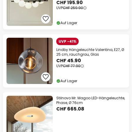
CHF 195.90
UVP
CHF 259.90
Auf Lager
UVP -41%
Lindby Hängeleuchte Valentina, E27, Ø
25 cm, rauchgrau, Glas
CHF 45.90
UVP
CHF 77.90
Auf Lager
Stilnovo Mr. Magoo LED-Hängeleuchte,
Phase, Ø 76cm
CHF 665.08