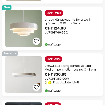
Neu
UVP -26%
Lindby Hängeleuchte Tivra, weiß
glänzend, Ø 35 cm, Metall
CHF 124.90
UVP
CHF 169.90
Auf Lager
Anzeige
UVP -15%
UMAGE LED-Hängelampe Asteria
Medium perlmutt/messing Ø 43 cm
CHF 330.65
UVP
CHF 389.00
Produktdatenblatt
Auf Lager