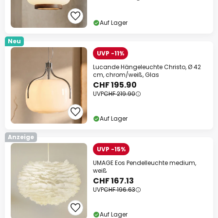
Auf Lager
Neu
UVP -11%
Lucande Hängeleuchte Christo, Ø 42
cm, chrom/weiß, Glas
CHF 195.90
UVP
CHF 219.90
Auf Lager
Anzeige
UVP -15%
UMAGE Eos Pendelleuchte medium,
weiß
CHF 167.13
UVP
CHF 196.63
Auf Lager