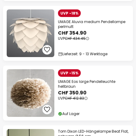
UVP -18%
UMAGE Aluvia medium Pendellampe
perlmutt
CHF 354.90
UVP
CHF 434.45
Lieferzeit: 9 - 13 Werktage
UVP -15%
UMAGE Eos large Pendelleuchte
hellbraun
CHF 350.90
UVP
CHF 412.83
Auf Lager
Tom Dixon LED-Hängelampe Beat Flat,