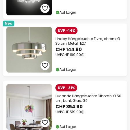
Auf Lager
Neu
UVP -14%
Lindby Hängeleuchte Tivra, chrom, Ø
35 cm, Metall, E27
CHF 144.90
UVP
CHF 169.90
Auf Lager
UVP -31%
Lucande Hängeleuchte Diborah, Ø 50
cm, bunt, Glas, G9
CHF 354.90
UVP
CHF 519.90
Auf Lager