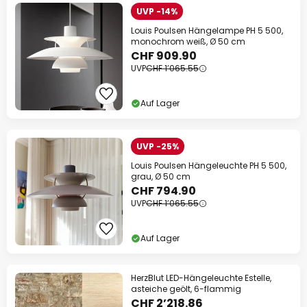
UVP -14%
Louis Poulsen Hängelampe PH 5 500,
monochrom weiß, Ø 50 cm
CHF 909.90
UVP
CHF 1’065.55
Auf Lager
UVP -25%
Louis Poulsen Hängeleuchte PH 5 500,
grau, Ø 50 cm
CHF 794.90
UVP
CHF 1’065.55
Auf Lager
HerzBlut LED-Hängeleuchte Estelle,
asteiche geölt, 6-flammig
CHF 2’218.86