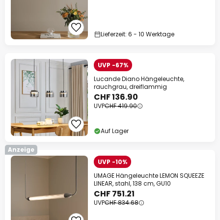
Lieferzeit: 6 - 10 Werktage
UVP -67%
Lucande Diano Hängeleuchte,
rauchgrau, dreiflammig
CHF 136.90
UVP
CHF 419.90
Auf Lager
Anzeige
UVP -10%
UMAGE Hängeleuchte LEMON SQUEEZE
LINEAR, stahl, 138 cm, GU10
CHF 751.21
UVP
CHF 834.68