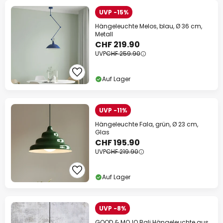
UVP -15%
Hängeleuchte Melos, blau, Ø 36 cm,
Metall
CHF 219.90
UVP
CHF 259.90
Auf Lager
UVP -11%
Hängeleuchte Fala, grün, Ø 23 cm,
Glas
CHF 195.90
UVP
CHF 219.90
Auf Lager
UVP -8%
GOOD & MOJO Bali Hängeleuchte aus