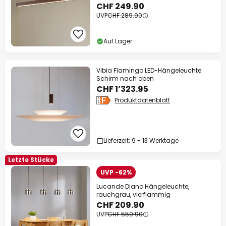
CHF 249.90
UVP
CHF 289.90
Auf Lager
Vibia Flamingo LED-Hängeleuchte
Schirm nach oben
CHF 1’323.95
Produktdatenblatt
Lieferzeit: 9 - 13 Werktage
Letzte Stücke
UVP -62%
Lucande Diano Hängeleuchte,
rauchgrau, vierflammig
CHF 209.90
UVP
CHF 559.90