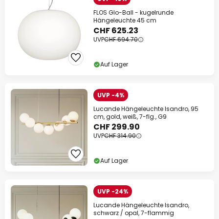
FLOS Glo-Ball - kugelrunde
Hängeleuchte 45 cm
CHF 625.23
UVP
CHF 694.70
Auf Lager
UVP -4%
Lucande Hängeleuchte Isandro, 95
cm, gold, weiß, 7-flg., G9
CHF 299.90
UVP
CHF 314.90
Auf Lager
UVP -24%
Lucande Hängeleuchte Isandro,
schwarz / opal, 7-flammig