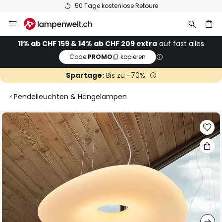
50 Tage kostenlose Retoure
Zum
Inhalt
springen
11% ab CHF 159 & 14% ab CHF 209 extra
auf fast alles
Code:
PROMO
kopieren
he
Spartage:
Bis zu -70%
Pendelleuchten & Hängelampen
Zum
Ende
der
Bildgalerie
springen