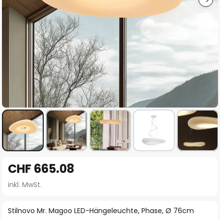
Zum
CHF 665.08
Anfang
der
inkl. MwSt.
Bildgalerie
springen
Stilnovo Mr. Magoo LED-Hängeleuchte, Phase, Ø 76cm