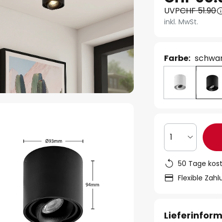
UVP
CHF 51.90
inkl. MwSt.
Farbe:
schwa
1
50 Tage kos
Flexible Zah
Lieferinfor