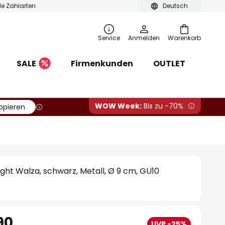
ble Zahlarten
Deutsch
Service
Anmelden
Warenkorb
SALE
Firmenkunden
OUTLET
WOW Week:
Bis zu -70%
opieren
ght Walza, schwarz, Metall, Ø 9 cm, GU10
90
UVP -25%