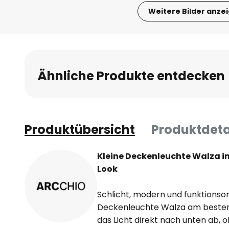
Weitere Bilder anze
Zum
Anfang
der
Bildgalerie
Ähnliche Produkte entdecken
springen
Produktübersicht
Produktdeta
Kleine Deckenleuchte Walza i
Look
Schlicht, modern und funktionsori
Deckenleuchte Walza am besten 
das Licht direkt nach unten ab, 