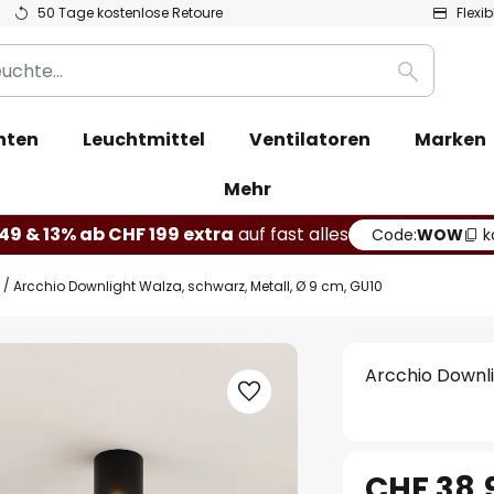
50 Tage kostenlose Retoure
Flexi
Suche
hten
Leuchtmittel
Ventilatoren
Marken
Mehr
49 & 13% ab CHF 199 extra
auf fast alles
Code:
WOW
k
Arcchio Downlight Walza, schwarz, Metall, Ø 9 cm, GU10
Arcchio Downli
CHF 38.