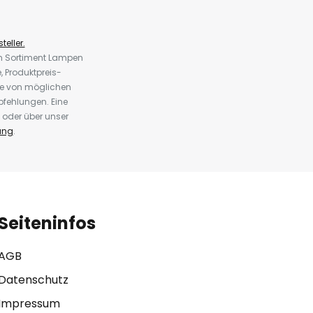
teller.
em Sortiment Lampen
 Produktpreis-
te von möglichen
fehlungen. Eine
 oder über unser
ung
.
Seiteninfos
AGB
Datenschutz
Impressum