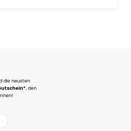
d die neusten
Gutschein*
, den
önnen!