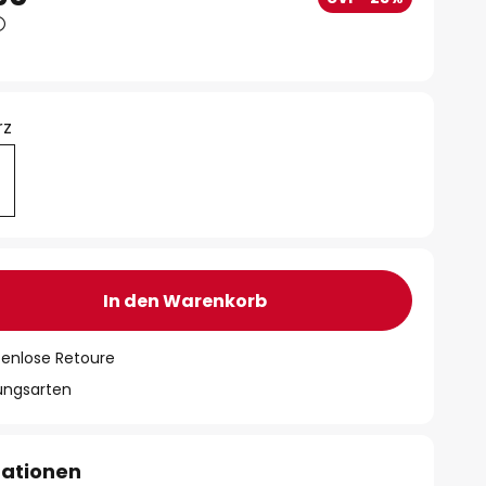
rz
In den Warenkorb
tenlose Retoure
lungsarten
mationen