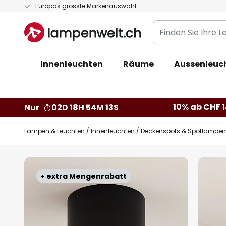
Zum
Europas grösste Markenauswahl
Inhalt
Finden
springen
Sie
Ihre
Innenleuchten
Räume
Aussenleuc
Leuchte...
10% ab CHF 1
Nur
02D 18H 54M 12S
Lampen & Leuchten
Innenleuchten
Deckenspots & Spotlampen
Zum
Ende
+ extra Mengenrabatt
der
Bildgalerie
springen