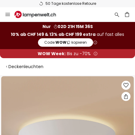
50 Tage kostenlose Retoure
Zum
Inhalt
springen
Nur
02D 21H 15M 36S
10% ab CHF 149 & 13% ab CHF 199 extra
auf fast alles
he
Code:
WOW
kopieren
WOW Week:
Bis zu -70%
Deckenleuchten
Zum
Ende
der
Bildgalerie
springen