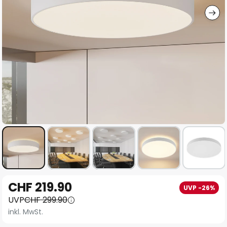
Zum
CHF 219.90
UVP -26%
Anfang
UVP
CHF 299.90
der
inkl. MwSt.
Bildgalerie