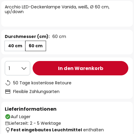
springen
Arcchio LED-Deckenlampe Vanida, weiß, Ø 60 cm,
up/down
Durchmesser (cm):
60 cm
40 cm
60 cm
In den Warenkorb
1
50 Tage kostenlose Retoure
Flexible Zahlungsarten
Lieferinformationen
Auf Lager
Lieferzeit: 2 - 5 Werktage
Fest eingebautes Leuchtmittel
enthalten