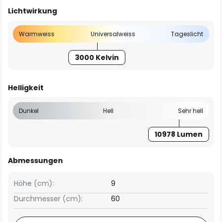
Lichtwirkung
Warmweiss
Universalweiss
Tageslicht
3000 Kelvin
Helligkeit
Dunkel
Hell
Sehr hell
10978 Lumen
Abmessungen
Höhe (cm):
9
Durchmesser (cm):
60